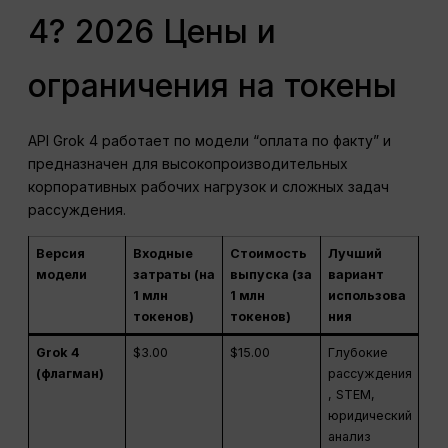
4? 2026 Цены и
ограничения на токены
API Grok 4 работает по модели “оплата по факту” и
предназначен для высокопроизводительных
корпоративных рабочих нагрузок и сложных задач
рассуждения.
Версия
Входные
Стоимость
Лучший
модели
затраты (на
выпуска (за
вариант
1 млн
1 млн
использова
токенов)
токенов)
ния
Grok 4
$3.00
$15.00
Глубокие
(флагман)
рассуждения
, STEM,
юридический
анализ