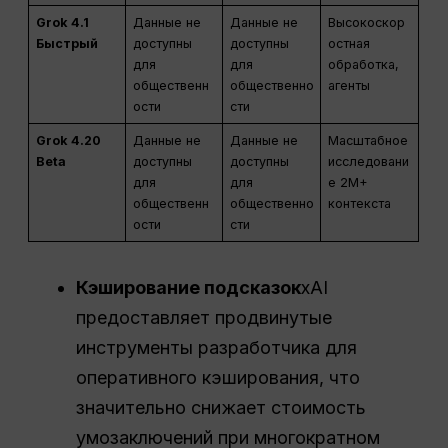
Grok 4.1
Данные не
Данные не
Высокоскор
Быстрый
доступны
доступны
остная
для
для
обработка,
общественн
общественно
агенты
ости
сти
Grok 4.20
Данные не
Данные не
Масштабное
Beta
доступны
доступны
исследовани
для
для
е 2M+
общественн
общественно
контекста
ости
сти
Кэширование подсказок
xAI
предоставляет продвинутые
инструменты разработчика для
оперативного кэширования, что
значительно снижает стоимость
умозаключений при многократном