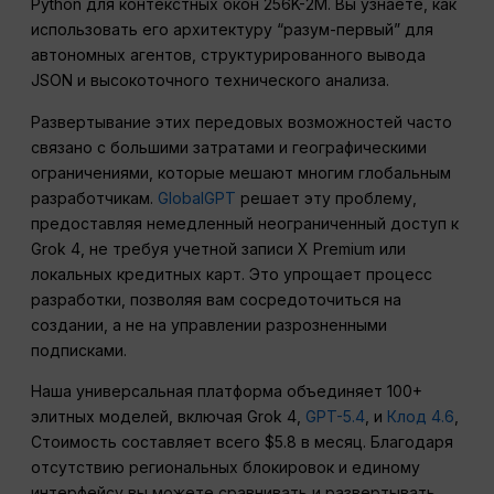
Python для контекстных окон 256K-2M. Вы узнаете, как
использовать его архитектуру “разум-первый” для
автономных агентов, структурированного вывода
JSON и высокоточного технического анализа.
Развертывание этих передовых возможностей часто
связано с большими затратами и географическими
ограничениями, которые мешают многим глобальным
разработчикам.
GlobalGPT
решает эту проблему,
предоставляя немедленный неограниченный доступ к
Grok 4, не требуя учетной записи X Premium или
локальных кредитных карт. Это упрощает процесс
разработки, позволяя вам сосредоточиться на
создании, а не на управлении разрозненными
подписками.
Наша универсальная платформа объединяет 100+
элитных моделей, включая Grok 4,
GPT-5.4
, и
Клод 4.6
,
Стоимость составляет всего $5.8 в месяц. Благодаря
отсутствию региональных блокировок и единому
интерфейсу вы можете сравнивать и развертывать