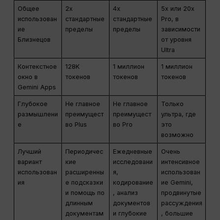
Общее
2x
4x
5x или 20x
использован
стандартные
стандартные
Pro, в
ие
пределы
пределы
зависимости
Близнецов
от уровня
Ultra
Контекстное
128K
1 миллион
1 миллион
окно в
токенов
токенов
токенов
Gemini Apps
Глубокое
Не главное
Не главное
Только
размышлени
преимущест
преимущест
ультра, где
е
во Plus
во Pro
это
возможно
Лучший
Периодичес
Ежедневные
Очень
вариант
кие
исследовани
интенсивное
использован
расширенны
я,
использован
ия
е подсказки
кодирование
ие Gemini,
и помощь по
, анализ
продвинутые
длинным
документов
рассуждения
документам
и глубокие
, большие