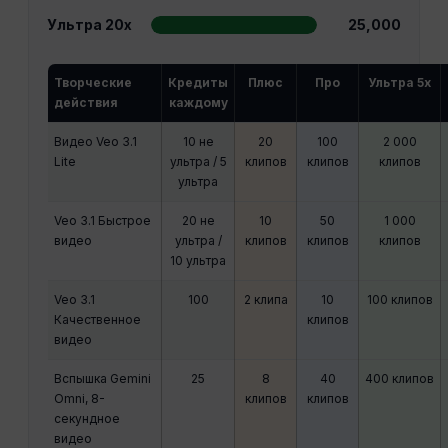
Ультра 20x
25,000
Творческие
Кредиты
Плюс
Про
Ультра 5x
действия
каждому
Видео Veo 3.1
10 не
20
100
2 000
Lite
ультра / 5
клипов
клипов
клипов
ультра
Veo 3.1 Быстрое
20 не
10
50
1 000
видео
ультра /
клипов
клипов
клипов
10 ультра
Veo 3.1
100
2 клипа
10
100 клипов
Качественное
клипов
видео
Вспышка Gemini
25
8
40
400 клипов
Omni, 8-
клипов
клипов
секундное
видео