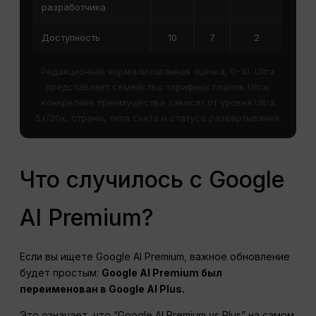
разработчика
Доступность
10
7
2
Редакционная нормализованная оценка, 0-10. Ultra
представляет семейство тарифных планов Ultra;
конкретные преимущества зависят от уровня Ultra
5x/20x, страны, типа счета и статуса развертывания.
Что случилось с Google
AI Premium?
Если вы ищете Google AI Premium, важное обновление
будет простым:
Google AI Premium был
переименован в Google AI Plus.
Это означает, что “Google AI Premium vs Plus” на самом