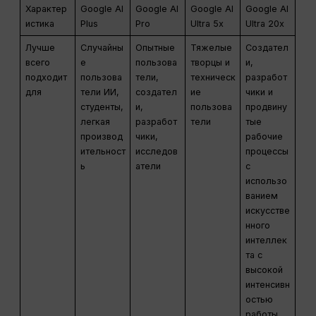
Характер
Google AI
Google AI
Google AI
Google AI
истика
Plus
Pro
Ultra 5x
Ultra 20x
Лучше
Случайны
Опытные
Тяжелые
Создател
всего
е
пользова
творцы и
и,
подходит
пользова
тели,
техническ
разработ
для
тели ИИ,
создател
ие
чики и
студенты,
и,
пользова
продвину
легкая
разработ
тели
тые
производ
чики,
рабочие
ительност
исследов
процессы
ь
атели
с
использо
ванием
искусстве
нного
интеллек
та с
высокой
интенсивн
остью
работы