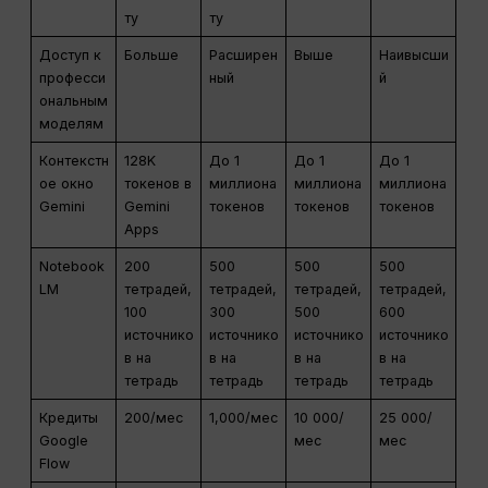
ту
ту
Доступ к
Больше
Расширен
Выше
Наивысши
професси
ный
й
ональным
моделям
Контекстн
128K
До 1
До 1
До 1
ое окно
токенов в
миллиона
миллиона
миллиона
Gemini
Gemini
токенов
токенов
токенов
Apps
Notebook
200
500
500
500
LM
тетрадей,
тетрадей,
тетрадей,
тетрадей,
100
300
500
600
источнико
источнико
источнико
источнико
в на
в на
в на
в на
тетрадь
тетрадь
тетрадь
тетрадь
Кредиты
200/мес
1,000/мес
10 000/
25 000/
Google
мес
мес
Flow