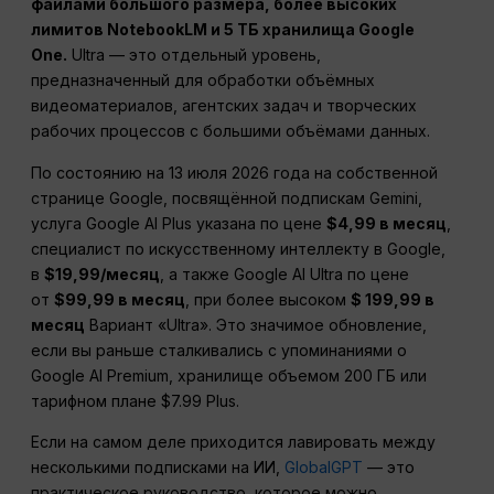
файлами большого размера, более высоких
лимитов NotebookLM и 5 ТБ хранилища Google
One.
Ultra — это отдельный уровень,
предназначенный для обработки объёмных
видеоматериалов, агентских задач и творческих
рабочих процессов с большими объёмами данных.
По состоянию на 13 июля 2026 года на собственной
странице Google, посвящённой подпискам Gemini,
услуга Google AI Plus указана по цене
$4,99 в месяц
,
специалист по искусственному интеллекту в Google,
в
$19,99/месяц
, а также Google AI Ultra по цене
от
$99,99 в месяц
, при более высоком
$ 199,99 в
месяц
Вариант «Ultra». Это значимое обновление,
если вы раньше сталкивались с упоминаниями о
Google AI Premium, хранилище объемом 200 ГБ или
тарифном плане $7.99 Plus.
Если на самом деле приходится лавировать между
несколькими подписками на ИИ,
GlobalGPT
— это
практическое руководство, которое можно