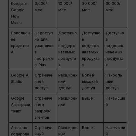
Кредиты
3,000/
10 000/
30 000/
30 000/
Google
мес
мес
мес.
мес.
Flow
Music
Пополнен
Недоступ
Доступно
Доступно
Доступно
ие
но для
в
в
в
кредитов
участнико
поддерж
поддерж
поддерж
AI
в
иваемых
иваемых
иваемых
программ
продукта
продукта
продукта
ы Plus
х
х
х
Google AI
Ограниче
Расширен
Более
Наиболь
Studio
нный
ный
высокий
ший
доступ
доступ
доступ
доступ
Google
Ограниче
Расширен
Выше
Наивысши
Антиграви
нные
ный
й
тация
запросы
агентов
Агент по
Ограниче
Расширен
Выше
Наивысши
кодирова
нный
ные
й