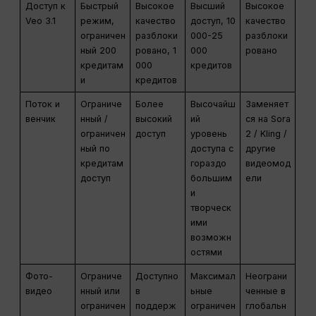
Доступ к
Быстрый
Высокое
Высший
Высокое
Veo 3.1
режим,
качество
доступ, 10
качество
ограничен
разблоки
000-25
разблоки
ный 200
ровано, 1
000
ровано
кредитам
000
кредитов
и
кредитов
Поток и
Ограниче
Более
Высочайш
Заменяет
венчик
нный /
высокий
ий
ся на Sora
ограничен
доступ
уровень
2 / Kling /
ный по
доступа с
другие
кредитам
гораздо
видеомод
доступ
большим
ели
и
творческ
ими
возможн
остями
Фото-
Ограниче
Доступно
Максимал
Неограни
видео
нный или
в
ьные
ченные в
ограничен
поддерж
ограничен
глобальн