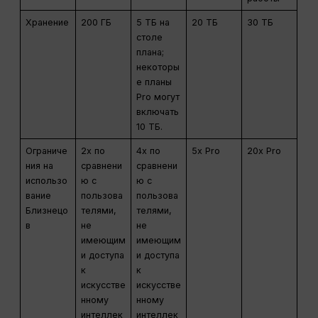
Хранение
200 ГБ
5 ТБ на
20 ТБ
30 ТБ
столе
плана;
некоторы
е планы
Pro могут
включать
10 ТБ.
Ограниче
2x по
4x по
5x Pro
20x Pro
ния на
сравнени
сравнени
использо
ю с
ю с
вание
пользова
пользова
Близнецо
телями,
телями,
в
не
не
имеющим
имеющим
и доступа
и доступа
к
к
искусстве
искусстве
нному
нному
интеллек
интеллек