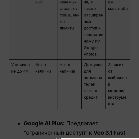
ный
иваемых
ия, а
ом
странах /
также
масштабе
повышенн
расширен
ые
ный
лимиты
доступ к
генератив
ному ИИ
Google
Photos
Увеличен
Нет в
Нет в
Доступно
Зависит
ие до 4K
наличии
наличии
для
от
пользова
выбранно
телей
й
Ultra, в
модели/
кредит
инструме
нта
Google
AI Plus
:
Предлагает
“ограниченный доступ” к
Veo 3.1 Fast
.