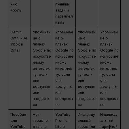
нию
границы
Жюль
задач и
параллел
изма
Gemini
Упоминан
Упоминан
Упоминан
Упоминан
Omni и AI
ие о
ие о
ие о
ие о
Inbox в
планах
планах
планах
планах
Gmail
Google по
Google по
Google по
Google по
искусстве
искусстве
искусстве
искусстве
нному
нному
нному
нному
интеллек
интеллек
интеллек
интеллек
ту, если
ту, если
ту, если
ту, если
они
они
они
они
доступны
доступны
доступны
доступны
или
или
или
или
внедряют
внедряют
внедряют
внедряют
ся
ся
ся
ся
Пособие
Нет
YouTube
Индивиду
Индивиду
для
тарифног
Premium
альный
альный
YouTube
о плана
Lite в
тарифный
тарифный