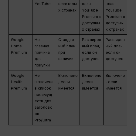
YouTube
некоторы
план
план
х странах
YouTube
YouTube
Premium в
Premium в
доступны
доступны
х странах
х странах
Google
Не
Стандарт
Расширен
Расширен
Home
главная
ный план
ный план,
ный план,
Premium
причина
при
если он
если он
для
наличии
доступен
доступен
покупки
Google
Не
Включено
Включено
Включено
Health
включена
, если
, если
, если
Premium
в список
имеется
имеется
имеется
преимущ
еств для
заголовк
ов
Pro/Ultra