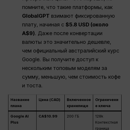
помните, что такие платформы, как
GlobalGPT
взимают фиксированную
плату, начиная с
$5.8 USD (около
A$9)
. Даже после конвертации
валюты это значительно дешевле,
чем официальный австралийский курс
Google. Вы получите доступ к
нескольким топовым моделям за
сумму, меньшую, чем стоимость кофе
и тоста.
Название
Цена (CAD)
Включенное
Ограничени
плана
хранилище
е ключа
Google AI
CA$10.99
200 ГБ
128k
Plus
Контекстная
граница