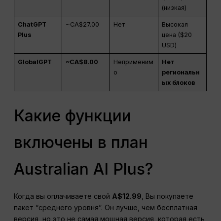
(низкая)
ChatGPT
~CA$27.00
Нет
Высокая
Plus
цена ($20
USD)
GlobalGPT
~CA$8.00
Неприменим
Нет
о
региональн
ых блоков
Какие функции
включены в план
Australian AI Plus?
Когда вы оплачиваете свой
A$12.99
, Вы покупаете
пакет “среднего уровня”. Он лучше, чем бесплатная
версия, но это не самая мощная версия, которая есть