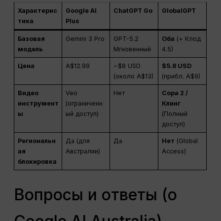
Характерис
Google AI
ChatGPT Go
GlobalGPT
тика
Plus
Базовая
Gemini 3 Pro
GPT-5.2
Оба
(+ Клод
модель
Мгновенный
4.5)
Цена
A$12.99
~$8 USD
$5.8 USD
(около A$13)
(прибл. A$9)
Видео
Veo
Нет
Сора 2 /
инструмент
(ограниченн
Клинг
ы
ый доступ)
(Полный
доступ)
Региональн
Да (для
Да
Нет
(Global
ая
Австралии)
Access)
блокировка
Вопросы и ответы (о