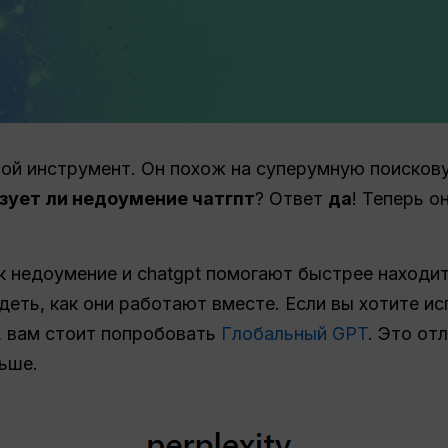
крутой инструмент. Он похож на суперумную поиско
зует ли недоумение чатгпт
? Ответ
да
! Теперь о
ак недоумение и chatgpt помогают быстрее находи
деть, как они работают вместе. Если вы хотите и
, вам стоит попробовать
Глобальный GPT
. Это от
льше.