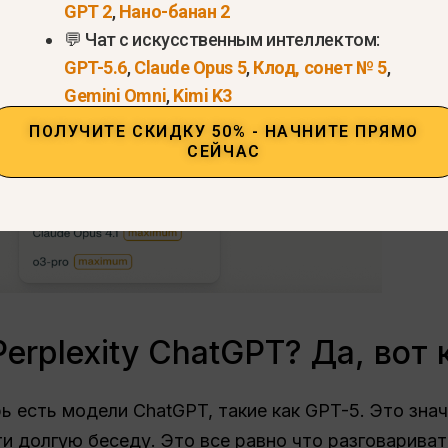
GPT 2
,
Нано-банан 2
💬 Чат с искусственным интеллектом:
GPT-5.6
,
Claude Opus 5
,
Клод, сонет № 5
,
Gemini Omni
,
Kimi K3
ПОЛУЧИТЕ СКИДКУ 50% - НАЧНИТЕ ПРЯМО
СЕЙЧАС
erplexity ChatGPT? Да, вот 
рь есть модели ChatGPT, такие как GPT-5. Это зна
и долгую беседу. Это все равно что разговаривать