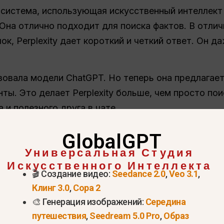
ая система, использующая искусственный интеллект
Она отлично подходит для поиска фактов. В отлич
к, Perplexity дает короткий и четкий ответ. Он д
ьзовала модели ChatGPT. Но теперь она предлагае
ты. Это делает Perplexity больше, чем просто по
 и полезного друга в чате.
GlobalGPT
Универсальная Студия
Искусственного Интеллекта
🎬 Создание видео:
Seedance 2.0
,
Veo 3.1
,
Клинг 3.0
,
Сора 2
🎨 Генерация изображений:
Середина
путешествия
,
Seedream 5.0 Pro
,
Образ