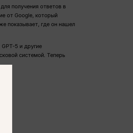
 для получения ответов в
ие от Google, который
аже показывает, где он нашел
т GPT-5 и другие
исковой системой. Теперь