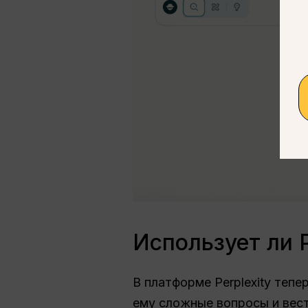
Использует ли P
В платформе Perplexity тепе
ему сложные вопросы и вест