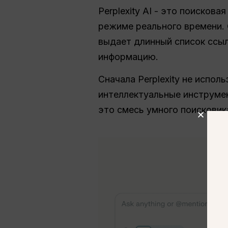
Perplexity AI - это поисков
режиме реального времени. 
выдает длинный список ссыло
информацию.
Сначала Perplexity не испол
интеллектуальные инструмен
это смесь умного поисковика