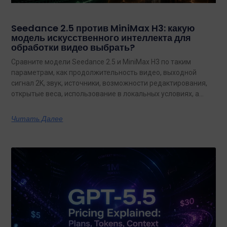
Seedance 2.5 против MiniMax H3: какую
модель искусственного интеллекта для
обработки видео выбрать?
Сравните модели Seedance 2.5 и MiniMax H3 по таким
параметрам, как продолжительность видео, выходной
сигнал 2K, звук, источники, возможности редактирования,
открытые веса, использование в локальных условиях, а
также по тому, какая из них лучше подходит для
конкретных задач на сегодняшний день.
Читать Далее