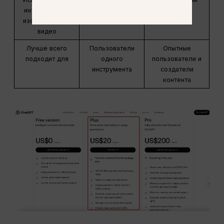
интеллект для
изображений и
видео
Лучше всего
Пользователи
Опытные
подходит для
одного
пользователи и
инструмента
создатели
контента