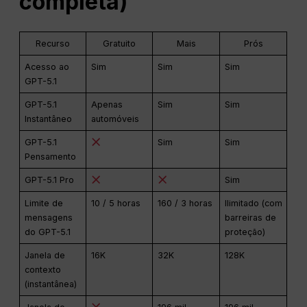
completa)
Recurso
Gratuito
Mais
Prós
Acesso ao
Sim
Sim
Sim
GPT-5.1
GPT-5.1
Apenas
Sim
Sim
Instantâneo
automóveis
GPT-5.1
Sim
Sim
Pensamento
GPT-5.1 Pro
Sim
Limite de
10 / 5 horas
160 / 3 horas
Ilimitado (com
mensagens
barreiras de
do GPT-5.1
proteção)
Janela de
16K
32K
128K
contexto
(instantânea)