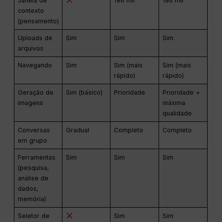
Janela de
196 mil
196 mil
contexto
(pensamento)
Uploads de
Sim
Sim
Sim
arquivos
Navegando
Sim
Sim (mais
Sim (mais
rápido)
rápido)
Geração de
Sim (básico)
Prioridade
Prioridade +
imagens
máxima
qualidade
Conversas
Gradual
Completo
Completo
em grupo
Ferramentas
Sim
Sim
Sim
(pesquisa,
análise de
dados,
memória)
Seletor de
Sim
Sim