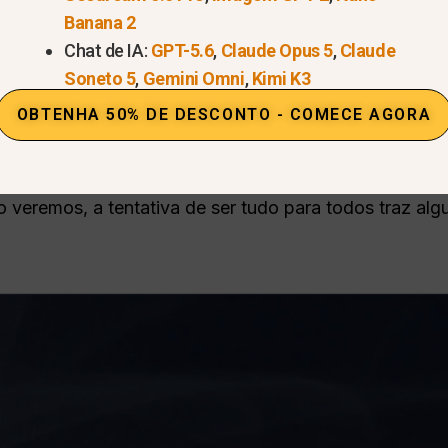
Banana 2
ndivíduos e pequenas equipes que desejam fazer exp
Chat de IA:
GPT-5.6
,
Claude Opus 5
,
Claude
mo escrever artigos, obter ajuda de codificação ou cr
Soneto 5
,
Gemini Omni
,
Kimi K3
uto de nível empresarial, destinado a desenvolvedore
OBTENHA 50% DE DESCONTO - COMECE AGORA
nalizados e fluxos de trabalho automatizados.
omo um “superassistente de IA” para todos, desde um 
veremos, a tentativa de ser tudo para todos traz al