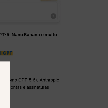
GPT-5, Nano Banana e muito
l GPT
AI
(como GPT-5.6), Anthropic
 de contas e assinaturas