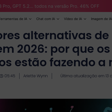
3 Pro, GPT 5.2... todos na versão Pro. 46% OFF
Ferramentas de IA
Chat com IA
Vídeo de IA
Imagem de IA
res alternativas de 
m 2026: por que os
os estão fazendo a
05:45
Ariette Wynn
Última atualização em 13 