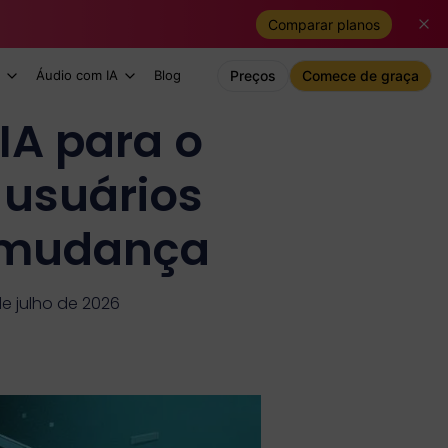
Comparar planos
Áudio com IA
Blog
Preços
Comece de graça
IA para o
 usuários
 mudança
de julho de 2026