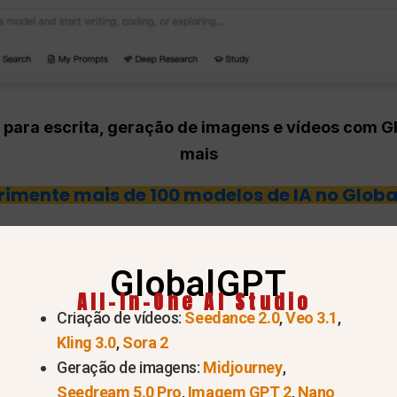
 para escrita, geração de imagens e vídeos com 
mais
rimente mais de 100 modelos de IA no Globa
s AI?
GlobalGPT
um painel de controle para acessar modelos de
Open
All-In-One AI Studio
Criação de vídeos:
Seedance 2.0
,
Veo 3.1
,
mini 3) sem precisar ficar alternando entre uma dúzia
Kling 3.0
,
Sora 2
Geração de imagens:
Midjourney
,
s produtos principais:
Seedream 5.0 Pro
,
Imagem GPT 2
,
Nano