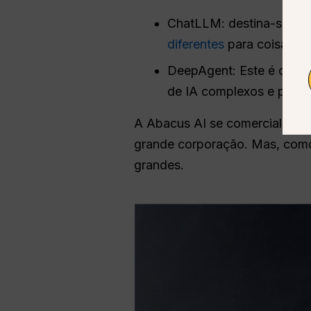
ChatLLM: destina-se a i
diferentes
para coisas co
DeepAgent: Este é o prod
de IA complexos e perso
A Abacus AI se comercializa c
grande corporação. Mas, como 
grandes.