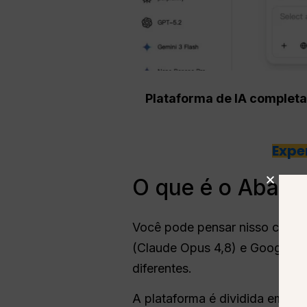
Plataforma de IA completa
Expe
O que é o Abacu
Você pode pensar nisso como 
(Claude Opus 4,8) e Google (Ge
diferentes.
A plataforma é dividida em doi