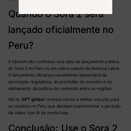
Quando o Sora 2 será
lançado oficialmente no
Peru?
A OpenAI não confirmou uma data de lançamento público
do Sora 2 no Peru ou em outros países da América Latina.
O lançamento oficial provavelmente dependerá da
aprovação regulatória, da prontidão do servidor e do
alinhamento da política de conteúdo entre as regiões.
Até lá,
GPT global
continua sendo a melhor solução para
os usuários no Peru que desejam experimentar a geração
de vídeo com IA de ponta hoje.
Conclusão: Use o Sora 2