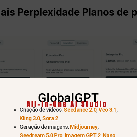
uais
Perplexidade
Planos de 
GlobalGPT
All-In-One AI Studio
Criação de vídeos:
Seedance 2.0
,
Veo 3.1
,
Kling 3.0
,
Sora 2
Geração de imagens:
Midjourney
,
Seedream 5.0 Pro
,
Imagem GPT 2
,
Nano