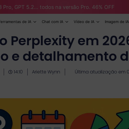
3 Pro, GPT 5.2... todos na versão Pro. 46% OFF
Ferramentas de IA
Chat com IA
Vídeo de IA
Imagem de IA
o Perplexity em 202
o e detalhamento d
14:10
Ariette Wynn
Última atualização em 