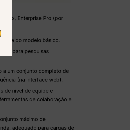
o, Max, Enterprise Pro (por
lidade do modelo básico.
duais para pesquisas
do a um conjunto completo de
ência (na interface web).
s de nível de equipe e
 ferramentas de colaboração e
conjunto máximo de
anda, adequado para cargas de