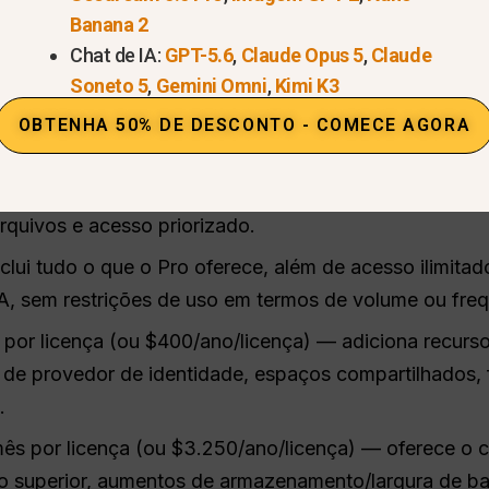
Banana 2
Chat de IA:
GPT-5.6
,
Claude Opus 5
,
Claude
ece o seguinte
níveis de assinatura
: Free (Standard), Pr
Soneto 5
,
Gemini Omni
,
Kimi K3
 assento).
OBTENHA 50% DE DESCONTO - COMECE AGORA
 zero — acesso básico, pesquisas limitadas, funciona
ano) - inclui um conjunto completo de recursos indivi
rquivos e acesso priorizado.
ui tudo o que o Pro oferece, além de acesso ilimita
, sem restrições de uso em termos de volume ou frequ
or licença (ou $400/ano/licença) — adiciona recurso
 de provedor de identidade, espaços compartilhados,
.
s por licença (ou $3.250/ano/licença) — oferece o 
o superior, aumentos de armazenamento/largura de b