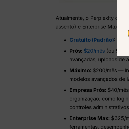
Atualmente, o Perplexity ofer
assento) e Enterprise Max (por
Gratuito (Padrão)
:
custo
Prós:
$20/mês
(ou $200/
avançadas, uploads de a
Máximo:
$200/mês — incl
modelos avançados de IA
Empresa
Prós
:
$40/mês p
organização, como login
controles administrativos
Enterprise Max:
$325/mê
ferramentas, desempenh