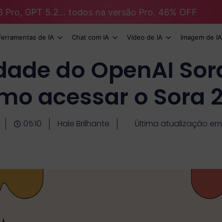
3 Pro, GPT 5.2... todos na versão Pro. 46% OFF
Ferramentas de IA
Chat com IA
Vídeo de IA
Imagem de IA
idade do OpenAI Sora
mo acessar o Sora 2
05:10
Hale Brilhante
Última atualização em