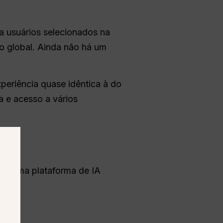
a usuários selecionados na
o global. Ainda não há um
periência quase idêntica à do
 e acesso a vários
o uma plataforma de IA