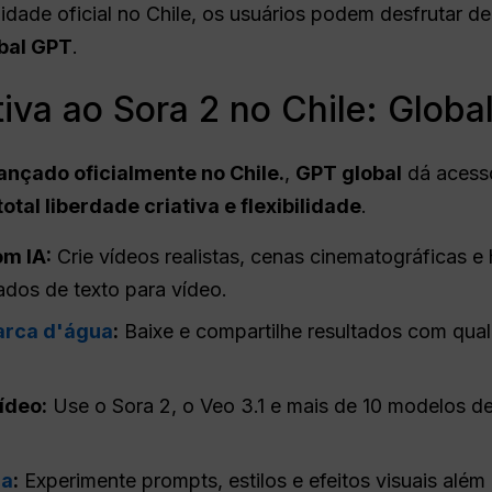
dade oficial no Chile, os usuários podem desfrutar d
bal GPT
.
tiva ao Sora 2 no Chile: Globa
lançado oficialmente no Chile.
,
GPT global
dá acesso
total liberdade criativa e flexibilidade
.
m IA:
Crie vídeos realistas, cenas cinematográficas e
dos de texto para vídeo.
arca d'água
:
Baixe e compartilhe resultados com qual
ídeo:
Use o Sora 2, o Veo 3.1 e mais de 10 modelos de
da
:
Experimente prompts, estilos e efeitos visuais além 