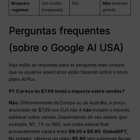
Bloqueio
Sim (conta
Sim
Não
(Acesso
regional
bloqueada)
global)
Perguntas frequentes
(sobre o Google AI USA)
Aqui estão as respostas para as perguntas mais comuns
que os usuários americanos estão fazendo sobre o novo
plano AI Plus.
P1: O preço do $7.99 inclui o imposto sobre vendas?
Não.
Diferentemente da Europa ou da Austrália, o preço
anunciado de $7,99 nos EUA não é
não
incluem o imposto
estadual sobre vendas. Dependendo do seu estado (por
exemplo, NY, TX ou WA), sua conta mensal final
provavelmente variará entre
$8.50 e $8.80
.
GlobalGPT
,
No entanto, oferece um plano
$5.80
sem surpresas fiscais