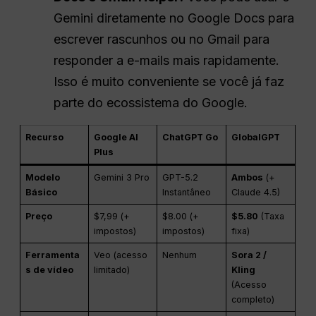
Gemini diretamente no Google Docs para
escrever rascunhos ou no Gmail para
responder a e-mails mais rapidamente.
Isso é muito conveniente se você já faz
parte do ecossistema do Google.
Recurso
Google AI
ChatGPT Go
GlobalGPT
Plus
Modelo
Gemini 3 Pro
GPT-5.2
Ambos
(+
Básico
Instantâneo
Claude 4.5)
Preço
$7,99 (+
$8.00 (+
$5.80
(Taxa
impostos)
impostos)
fixa)
Ferramenta
Veo (acesso
Nenhum
Sora 2 /
s de vídeo
limitado)
Kling
(Acesso
completo)