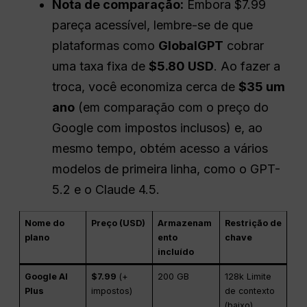
Nota de comparação:
Embora $7.99
pareça acessível, lembre-se de que
plataformas como
GlobalGPT
cobrar
uma taxa fixa de
$5.80 USD
. Ao fazer a
troca, você economiza cerca de
$35 um
ano
(em comparação com o preço do
Google com impostos inclusos) e, ao
mesmo tempo, obtém acesso a vários
modelos de primeira linha, como o GPT-
5.2 e o Claude 4.5.
Nome do
Preço (USD)
Armazenam
Restrição de
plano
ento
chave
incluído
Google AI
$7.99
(+
200 GB
128k Limite
Plus
impostos)
de contexto
(baixo)