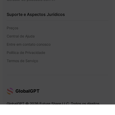
Suporte e Aspectos Jurídicos
Preços
Central de Ajuda
Entre em contato conosco
Política de Privacidade
Termos de Serviço
GlobalGPT
GlobalGPT © 2026 Future Share LLC. Todos os direitos
reservados.