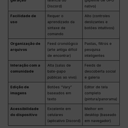
geração
latência do
(pipeline de GPU
Discord)
nativo)
Facilidade de
Requer o
Alto (controles
uso
aprendizado da
deslizantes e
sintaxe de
botões intuitivos)
comando
Organização de
Feed cronológico
Pastas, filtros e
arquivos
(arte antiga difícil
pesquisa
de encontrar)
inteligentes
Interação com a
Alta (salas de
Feeds de
comunidade
bate-papo
descoberta social
públicas ao vivo)
e galeria
Edição de
Botões “Vary”
Editor de tela
imagens
baseados em
completo
texto
(pintura/panorama)
Acessibilidade
Excelente em
Melhor em
do dispositivo
celulares
desktop (baseado
(aplicativo Discord)
em navegador)