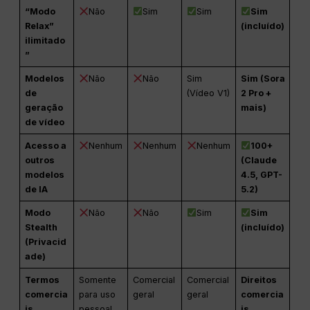
“Modo
Não
Sim
Sim
Sim
Relax”
(incluído)
ilimitado
”
Modelos
Não
Não
Sim
Sim (Sora
de
(Vídeo V1)
2 Pro +
geração
mais)
de vídeo
Acesso a
Nenhum
Nenhum
Nenhum
100+
outros
(Claude
modelos
4.5, GPT-
de IA
5.2)
Modo
Não
Não
Sim
Sim
Stealth
(incluído)
(Privacid
ade)
Termos
Somente
Comercial
Comercial
Direitos
comercia
para uso
geral
geral
comercia
is
pessoal
is