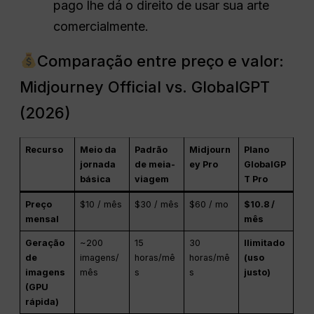
pago lhe dá o direito de usar sua arte
comercialmente.
Comparação entre preço e valor:
Midjourney Official vs. GlobalGPT
(2026)
Recurso
Meio da
Padrão
Midjourn
Plano
jornada
de meia-
ey Pro
GlobalGP
básica
viagem
T Pro
Preço
$10 / mês
$30 / mês
$60 / mo
$10.8 /
mensal
mês
Geração
~200
15
30
Ilimitado
de
imagens/
horas/mê
horas/mê
(uso
imagens
mês
s
s
justo)
(GPU
rápida)