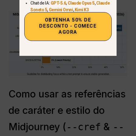
Chat de IA:
GPT-5.6
,
Claude Opus 5
,
Claude
Soneto 5
,
Gemini Omni
,
Kimi K3
OBTENHA 50% DE
DESCONTO - COMECE
AGORA
Como usar as referências
de caráter e estilo do
Midjourney (
&
--cref
--