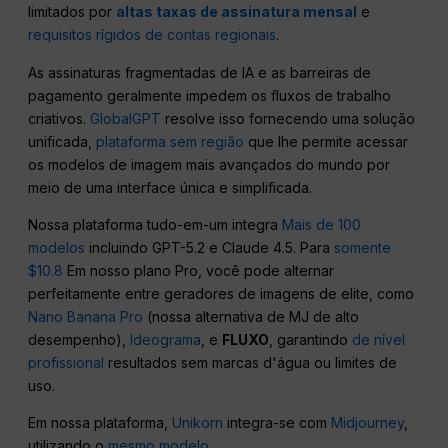
limitados por
altas taxas de assinatura mensal
e
requisitos rígidos de contas regionais
.
As assinaturas fragmentadas de IA e as barreiras de
pagamento geralmente impedem os fluxos de trabalho
criativos.
GlobalGPT
resolve isso fornecendo uma solução
unificada,
plataforma sem região
que lhe permite acessar
os modelos de imagem mais avançados do mundo por
meio de uma interface única e simplificada.
Nossa plataforma tudo-em-um integra
Mais de 100
modelos
incluindo GPT-5.2 e Claude 4.5. Para
somente
$10.8
Em nosso plano Pro, você pode alternar
perfeitamente entre geradores de imagens de elite, como
Nano Banana Pro
(nossa alternativa de MJ de alto
desempenho),
Ideograma
, e
FLUXO
, garantindo
de nível
profissional
resultados sem marcas d'água ou limites de
uso.
Em nossa plataforma,
Unikorn
integra-se com
Midjourney
,
utilizando o
mesmo modelo
.