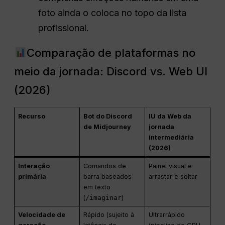
foto ainda o coloca no topo da lista
profissional.
Comparação de plataformas no
meio da jornada: Discord vs. Web UI
(2026)
Recurso
Bot do Discord
IU da Web da
de Midjourney
jornada
intermediária
(2026)
Interação
Comandos de
Painel visual e
primária
barra baseados
arrastar e soltar
em texto
(
/imaginar
)
Velocidade de
Rápido (sujeito à
Ultrarrápido