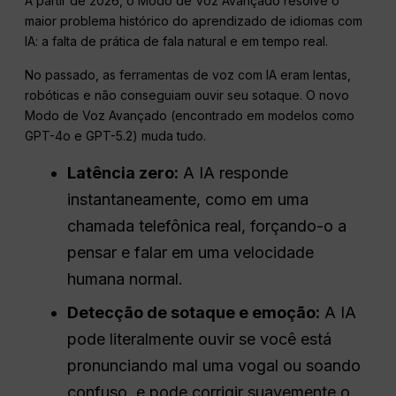
A partir de 2026, o Modo de Voz Avançado resolve o
maior problema histórico do aprendizado de idiomas com
IA: a falta de prática de fala natural e em tempo real.
No passado, as ferramentas de voz com IA eram lentas,
robóticas e não conseguiam ouvir seu sotaque. O novo
Modo de Voz Avançado (encontrado em modelos como
GPT-4o e GPT-5.2) muda tudo.
Latência zero:
A IA responde
instantaneamente, como em uma
chamada telefônica real, forçando-o a
pensar e falar em uma velocidade
humana normal.
Detecção de sotaque e emoção:
A IA
pode literalmente ouvir se você está
pronunciando mal uma vogal ou soando
confuso, e pode corrigir suavemente o