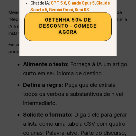
Chat de IA:
GPT-5.6
,
Claude Opus 5
,
Claude
Soneto 5
,
Gemini Omni
,
Kimi K3
Memorizar palavras é muito mais fácil com aplicativos de
“Repetição espaçada” como o Anki, e você pode instruir a
OBTENHA 50% DE
DESCONTO - COMECE
IA a criar todo o seu conjunto de estudos
AGORA
instantaneamente.
Em vez de digitar flashcards digitais um por um, você
pode automatizar todo o processo.
Alimente o texto:
Forneça à IA um artigo
curto em seu idioma de destino.
Defina a regra:
Peça que ele extraia
todos os verbos e substantivos de nível
intermediário.
Solicite o formato:
Diga a ele para gerar
a lista como uma tabela CSV com quatro
colunas: Palavra-alvo, Parte do discurso,