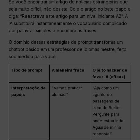
Se você encontrar um artigo de notícias estrangeiras que
seja muito difícil, não desista. Cole o artigo no bate-papo e
diga: “Reescreva este artigo para um nível iniciante A2”. A
IA substituirá instantaneamente o vocabulário complicado
por palavras simples e encurtará as frases.
O domínio dessas estratégias de prompt transforma um
chatbot básico em um professor de idiomas mestre, feito
sob medida para você.
Tipo de prompt
A maneira fraca
O jeito hacker de
fazer IA (eficaz)
Interpretação de
“Vamos praticar
“Aja como um
papéis
alemão.”
agente de
passagens de
trem de Berlim.
Pergunte para
onde estou indo.
Aguarde minha
resposta.”