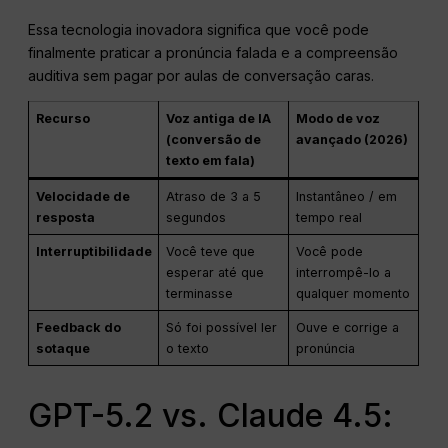
Essa tecnologia inovadora significa que você pode
finalmente praticar a pronúncia falada e a compreensão
auditiva sem pagar por aulas de conversação caras.
Recurso
Voz antiga de IA
Modo de voz
(conversão de
avançado (2026)
texto em fala)
Velocidade de
Atraso de 3 a 5
Instantâneo / em
resposta
segundos
tempo real
Interruptibilidade
Você teve que
Você pode
esperar até que
interrompê-lo a
terminasse
qualquer momento
Feedback do
Só foi possível ler
Ouve e corrige a
sotaque
o texto
pronúncia
GPT-5.2 vs. Claude 4.5: