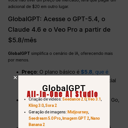
adicional de $20 em outro lugar.
GlobalGPT: Acesse o GPT-5.4, o
Claude 4.6 e o Veo Pro a partir de
$5.8/mês
GlobalGPT
simplifica o cenário de IA, oferecendo mais
por menos.
Preço
: O plano básico é
$5.8
, que é
30% mais barato
do que o preço oficial
GlobalGPT
do ChatGPT Go.
All-In-One AI Studio
Sem anúncios
: Ao contrário do nível Go,
Criação de vídeos:
Seedance 2.0
,
Veo 3.1
,
Kling 3.0
,
Sora 2
o GlobalGPT é totalmente livre de
Geração de imagens:
Midjourney
,
anúncios.
Seedream 5.0 Pro
,
Imagem GPT 2
,
Nano
Banana 2
Vários ecossistemas
: Você não está