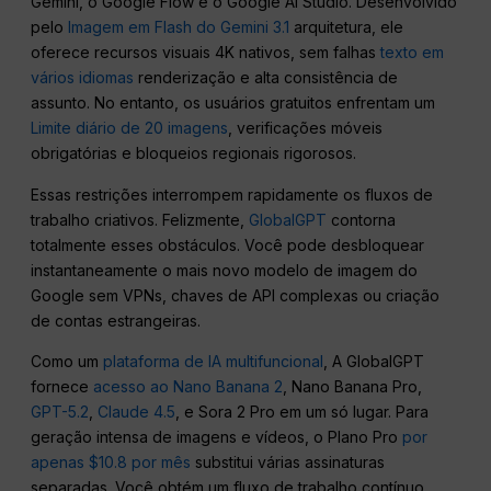
Gemini, o Google Flow e o Google AI Studio. Desenvolvido
pelo
Imagem em Flash do Gemini 3.1
arquitetura, ele
oferece recursos visuais 4K nativos, sem falhas
texto em
vários idiomas
renderização e alta consistência de
assunto. No entanto, os usuários gratuitos enfrentam um
Limite diário de 20 imagens
, verificações móveis
obrigatórias e bloqueios regionais rigorosos.
Essas restrições interrompem rapidamente os fluxos de
trabalho criativos. Felizmente,
GlobalGPT
contorna
totalmente esses obstáculos. Você pode desbloquear
instantaneamente o mais novo modelo de imagem do
Google sem VPNs, chaves de API complexas ou criação
de contas estrangeiras.
Como um
plataforma de IA multifuncional
, A GlobalGPT
fornece
acesso ao Nano Banana 2
, Nano Banana Pro,
GPT-5.2
,
Claude 4.5
, e Sora 2 Pro em um só lugar. Para
geração intensa de imagens e vídeos, o Plano Pro
por
apenas $10.8 por mês
substitui várias assinaturas
separadas. Você obtém um fluxo de trabalho contínuo,