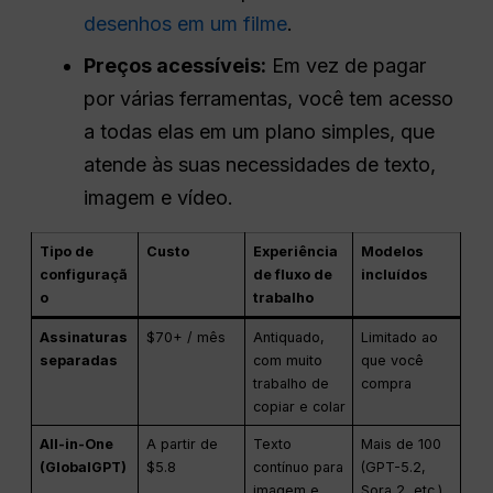
desenhos em um filme
.
Preços acessíveis:
Em vez de pagar
por várias ferramentas, você tem acesso
a todas elas em um plano simples, que
atende às suas necessidades de texto,
imagem e vídeo.
Tipo de
Custo
Experiência
Modelos
configuraçã
de fluxo de
incluídos
o
trabalho
Assinaturas
$70+ / mês
Antiquado,
Limitado ao
separadas
com muito
que você
trabalho de
compra
copiar e colar
All-in-One
A partir de
Texto
Mais de 100
(GlobalGPT)
$5.8
contínuo para
(GPT-5.2,
imagem e
Sora 2, etc.)