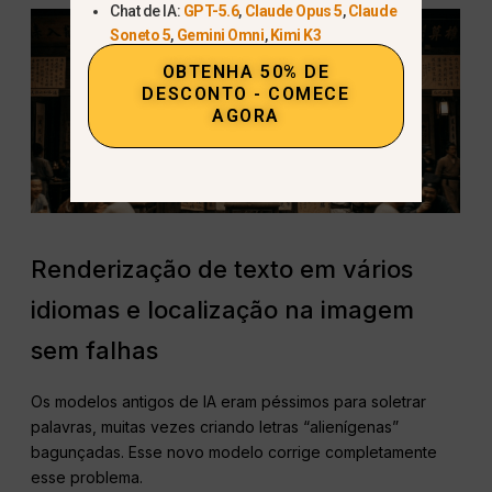
Chat de IA:
GPT-5.6
,
Claude Opus 5
,
Claude
Soneto 5
,
Gemini Omni
,
Kimi K3
OBTENHA 50% DE
DESCONTO - COMECE
AGORA
Renderização de texto em vários
idiomas e localização na imagem
sem falhas
Os modelos antigos de IA eram péssimos para soletrar
palavras, muitas vezes criando letras “alienígenas”
bagunçadas. Esse novo modelo corrige completamente
esse problema.