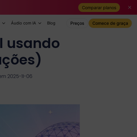
Comparar planos
Áudio com IA
Blog
Preços
Comece de graça
l usando
uções)
em 2025-11-06