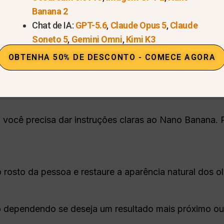
Banana 2
Chat de IA:
GPT-5.6
,
Claude Opus 5
,
Claude
Soneto 5
,
Gemini Omni
,
Kimi K3
OBTENHA 50% DE DESCONTO - COMECE AGORA
, você precisa dar instruções claras ao Nano Banana. 
rosto da pessoa e restaure a aparência natural dos ol
o dependendo se deseja um resultado mais próximo ou 