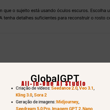
ue o sujeito está usando óculos escuros. Escolha uma
A tenha detalhes suficientes para reconstruir o rosto 
GlobalGPT
All-In-One AI Studio
Criação de vídeos:
Seedance 2.0
,
Veo 3.1
,
rompt correto
Kling 3.0
,
Sora 2
Geração de imagens:
Midjourney
,
Seedream 5.0 Pro
,
Imagem GPT 2
,
Nano