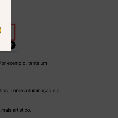
Por exemplo, tente um
hos. Torne a iluminação e o
mais artístico.