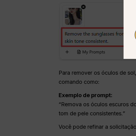
Para remover os óculos de sol
comando como:
Exemplo de prompt:
“Remova os óculos escuros do 
tom de pele consistentes.”
Você pode refinar a solicitaçã