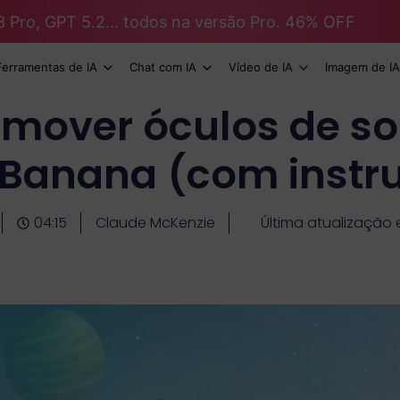
3 Pro, GPT 5.2... todos na versão Pro. 46% OFF
Ferramentas de IA
Chat com IA
Vídeo de IA
Imagem de IA
mover óculos de so
Banana (com instr
04:15
Claude McKenzie
Última atualização 