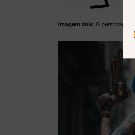
Imagem dois
: O personagem 