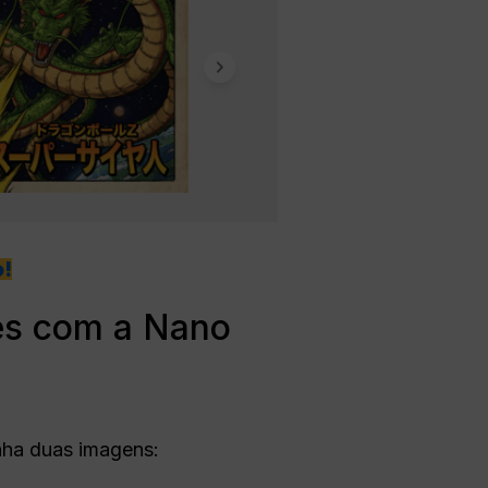
!
es com a Nano
nha duas imagens: