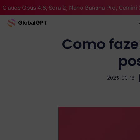
Claude Opus 4.6, Sora 2, Nano Banana Pro, Gemini 
GlobalGPT
Como faze
po
2025-09-16