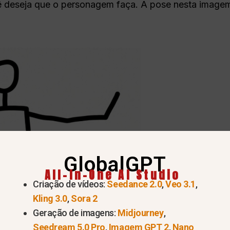
ê deseja que o personagem faça. A pose nesta imag
GlobalGPT
All-In-One AI Studio
Criação de vídeos:
Seedance 2.0
,
Veo 3.1
,
Kling 3.0
,
Sora 2
Geração de imagens:
Midjourney
,
Seedream 5.0 Pro
,
Imagem GPT 2
,
Nano