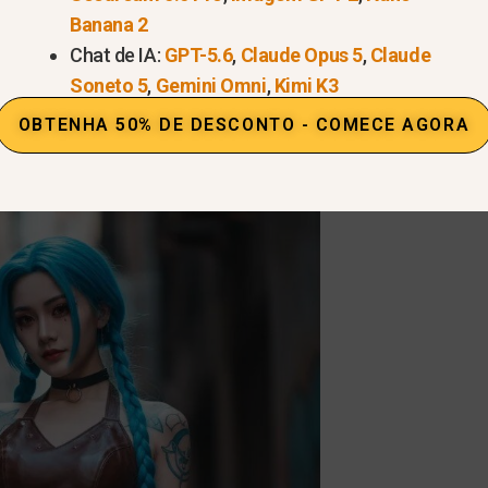
Banana 2
Chat de IA:
GPT-5.6
,
Claude Opus 5
,
Claude
Soneto 5
,
Gemini Omni
,
Kimi K3
que você deseja animar. Aqui está uma modelo fazend
OBTENHA 50% DE DESCONTO - COMECE AGORA