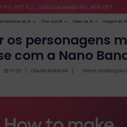
3 Pro, GPT 5.2... todos na versão Pro. 46% OFF
Ferramentas de IA
Chat com IA
Vídeo de IA
Imagem de IA
r os personagens 
se com a Nano Ban
07:25
Claude McKenzie
Última atualização 