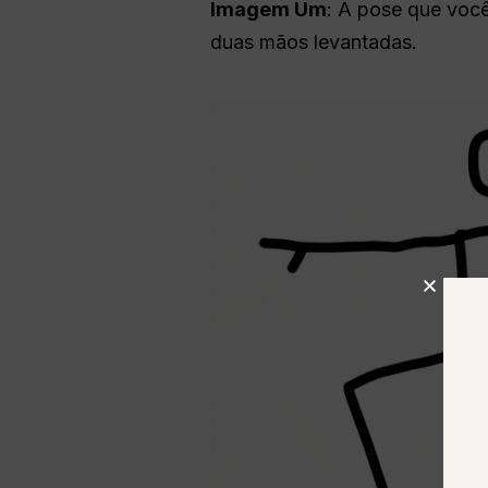
Imagem Um
: A pose que voc
duas mãos levantadas.