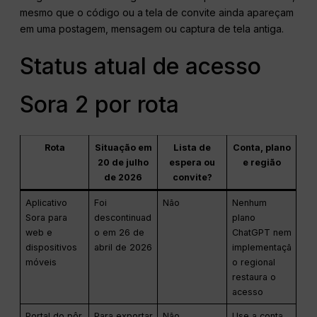
mesmo que o código ou a tela de convite ainda apareçam
em uma postagem, mensagem ou captura de tela antiga.
Status atual de acesso
Sora 2 por rota
Rota
Situação em
Lista de
Conta, plano
20 de julho
espera ou
e região
de 2026
convite?
Aplicativo
Foi
Não
Nenhum
Sora para
descontinuad
plano
web e
o em 26 de
ChatGPT nem
dispositivos
abril de 2026
implementaçã
móveis
o regional
restaura o
acesso
Portal do pôr
Para exportar
Não
Use a conta