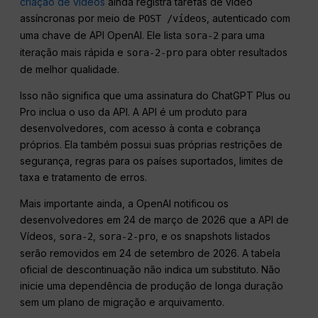
criação de vídeos
ainda registra tarefas de vídeo
assíncronas por meio de
, autenticado com
POST /vídeos
uma chave de API OpenAI. Ele lista
para uma
sora-2
iteração mais rápida e
para obter resultados
sora-2-pro
de melhor qualidade.
Isso não significa que uma assinatura do ChatGPT Plus ou
Pro inclua o uso da API. A API é um produto para
desenvolvedores, com acesso à conta e cobrança
próprios. Ela também possui suas próprias restrições de
segurança, regras para os países suportados, limites de
taxa e tratamento de erros.
Mais importante ainda, a OpenAI notificou os
desenvolvedores em 24 de março de 2026 que a API de
Vídeos,
,
, e os snapshots listados
sora-2
sora-2-pro
serão removidos em 24 de setembro de 2026. A tabela
oficial de descontinuação não indica um substituto. Não
inicie uma dependência de produção de longa duração
sem um plano de migração e arquivamento.