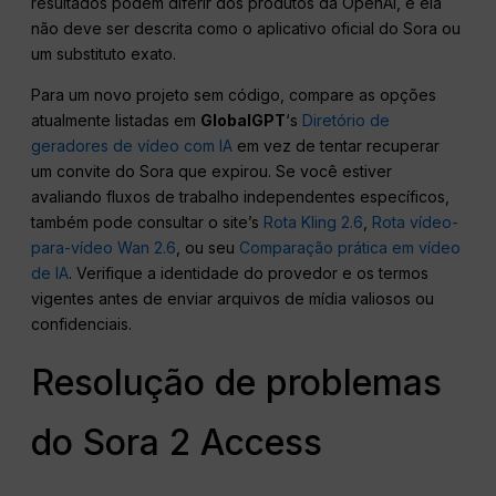
resultados podem diferir dos produtos da OpenAI, e ela
não deve ser descrita como o aplicativo oficial do Sora ou
um substituto exato.
Para um novo projeto sem código, compare as opções
atualmente listadas em
GlobalGPT
‘s
Diretório de
geradores de vídeo com IA
em vez de tentar recuperar
um convite do Sora que expirou. Se você estiver
avaliando fluxos de trabalho independentes específicos,
também pode consultar o site’s
Rota Kling 2.6
,
Rota vídeo-
para-vídeo Wan 2.6
, ou seu
Comparação prática em vídeo
de IA
. Verifique a identidade do provedor e os termos
vigentes antes de enviar arquivos de mídia valiosos ou
confidenciais.
Resolução de problemas
do Sora 2 Access