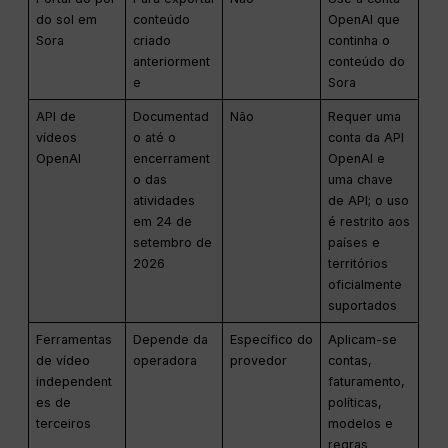
do sol em
conteúdo
OpenAI que
Sora
criado
continha o
anteriorment
conteúdo do
e
Sora
API de
Documentad
Não
Requer uma
vídeos
o até o
conta da API
OpenAI
encerrament
OpenAI e
o das
uma chave
atividades
de API; o uso
em 24 de
é restrito aos
setembro de
países e
2026
territórios
oficialmente
suportados
Ferramentas
Depende da
Específico do
Aplicam-se
de vídeo
operadora
provedor
contas,
independent
faturamento,
es de
políticas,
terceiros
modelos e
regras