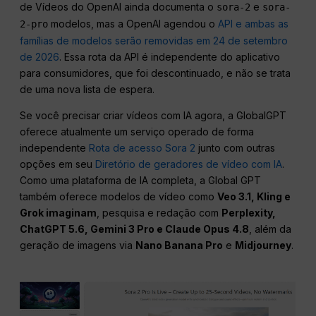
de Vídeos do OpenAI ainda documenta o
e
sora-2
sora-
modelos, mas a OpenAI agendou o
API e ambas as
2-pro
famílias de modelos serão removidas em 24 de setembro
de 2026
. Essa rota da API é independente do aplicativo
para consumidores, que foi descontinuado, e não se trata
de uma nova lista de espera.
Se você precisar criar vídeos com IA agora, a GlobalGPT
oferece atualmente um serviço operado de forma
independente
Rota de acesso Sora 2
junto com outras
opções em seu
Diretório de geradores de vídeo com IA
.
Como uma plataforma de IA completa, a Global GPT
também oferece modelos de vídeo como
Veo 3.1, Kling e
Grok imaginam
, pesquisa e redação com
Perplexity,
ChatGPT 5.6, Gemini 3 Pro e Claude Opus 4.8
, além da
geração de imagens via
Nano Banana Pro
e
Midjourney
.