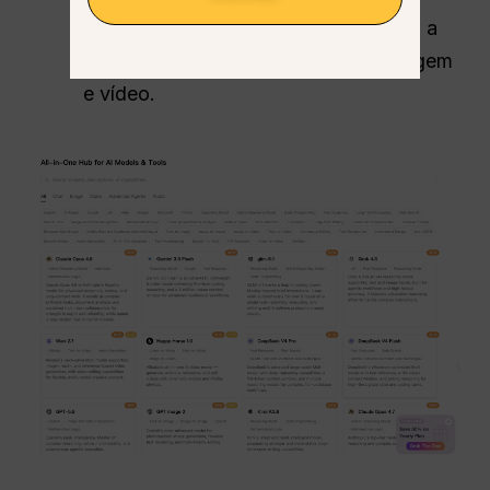
começa em apenas $5.8, oferecendo a
você geração contínua de texto, imagem
e vídeo.