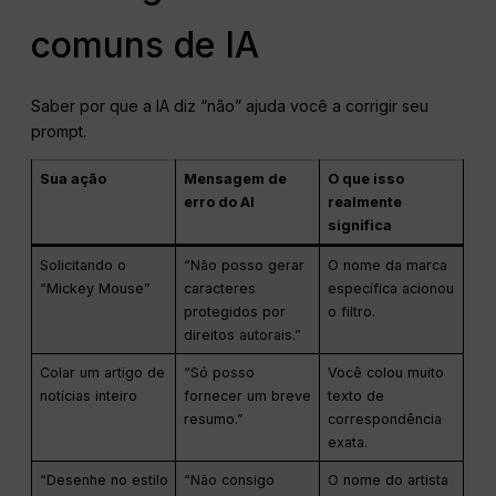
comuns de IA
Saber por que a IA diz “não” ajuda você a corrigir seu
prompt.
Sua ação
Mensagem de
O que isso
erro do AI
realmente
significa
Solicitando o
“Não posso gerar
O nome da marca
“Mickey Mouse”
caracteres
específica acionou
protegidos por
o filtro.
direitos autorais.”
Colar um artigo de
“Só posso
Você colou muito
notícias inteiro
fornecer um breve
texto de
resumo.”
correspondência
exata.
“Desenhe no estilo
“Não consigo
O nome do artista