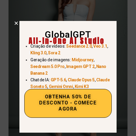
GlobalGPT
All-In-One AI Studio
Criação de vídeos:
Seedance 2.0
,
Veo 3.1
,
Kling 3.0
,
Sora 2
Geração de imagens:
Midjourney
,
Seedream 5.0 Pro
,
Imagem GPT 2
,
Nano
Banana 2
Chat de IA:
GPT-5.6
,
Claude Opus 5
,
Claude
Soneto 5
,
Gemini Omni
,
Kimi K3
OBTENHA 50% DE
DESCONTO - COMECE
AGORA