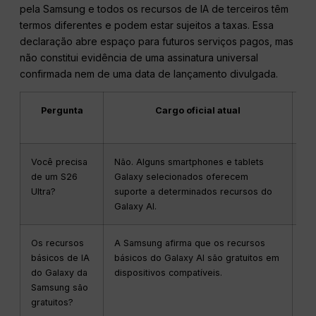
pela Samsung e todos os recursos de IA de terceiros têm
termos diferentes e podem estar sujeitos a taxas. Essa
declaração abre espaço para futuros serviços pagos, mas
não constitui evidência de uma assinatura universal
confirmada nem de uma data de lançamento divulgada.
Pergunta
Cargo oficial atual
Você precisa
Não. Alguns smartphones e tablets
Ve
de um S26
Galaxy selecionados oferecem
di
Ultra?
suporte a determinados recursos do
re
Galaxy AI.
Os recursos
A Samsung afirma que os recursos
O 
básicos de IA
básicos do Galaxy AI são gratuitos em
cu
do Galaxy da
dispositivos compatíveis.
te
Samsung são
dis
gratuitos?