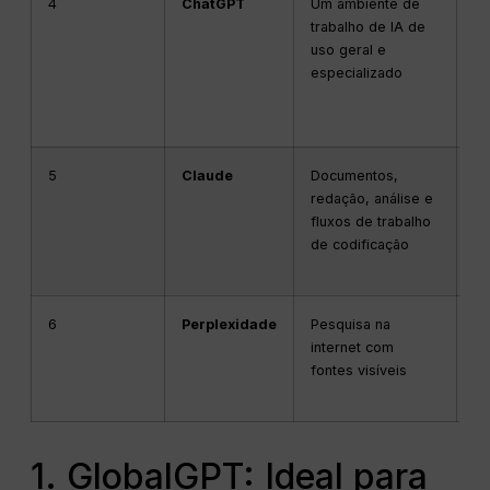
4
ChatGPT
Um ambiente de
Re
trabalho de IA de
ar
uso geral e
gr
especializado
di
pe
pr
5
Claude
Documentos,
Tr
redação, análise e
co
fluxos de trabalho
fo
de codificação
pr
có
6
Perplexidade
Pesquisa na
Pe
internet com
de
fontes visíveis
so
c
1. GlobalGPT: Ideal para