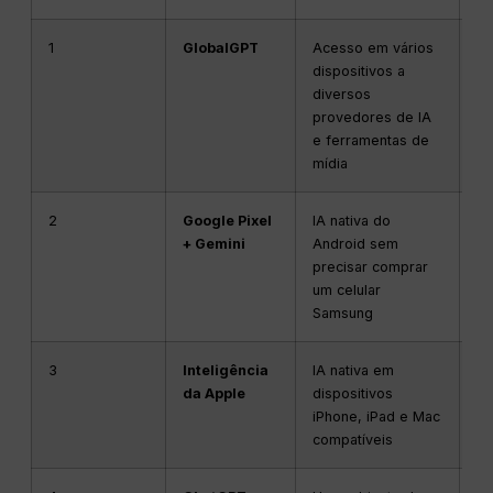
1
GlobalGPT
Acesso em vários
Pe
dispositivos a
re
diversos
mo
provedores de IA
ví
e ferramentas de
ún
mídia
2
Google Pixel
IA nativa do
Fl
+ Gemini
Android sem
re
precisar comprar
ch
um celular
pe
Samsung
do
3
Inteligência
IA nativa em
Es
da Apple
dispositivos
no
iPhone, iPad e Mac
in
compatíveis