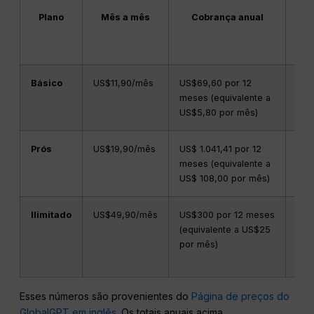
Plano
Mês a mês
Cobrança anual
Cr
a
pub
Básico
US$11,90/mês
US$69,60 por 12
144
meses (equivalente a
US$5,80 por mês)
Prós
US$19,90/mês
US$ 1.041,41 por 12
240
meses (equivalente a
US$ 108,00 por mês)
Ilimitado
US$49,90/mês
US$300 por 12 meses
624
(equivalente a US$25
por mês)
Esses números são provenientes do
Página de preços do
GlobalGPT em inglês
. Os totais anuais acima