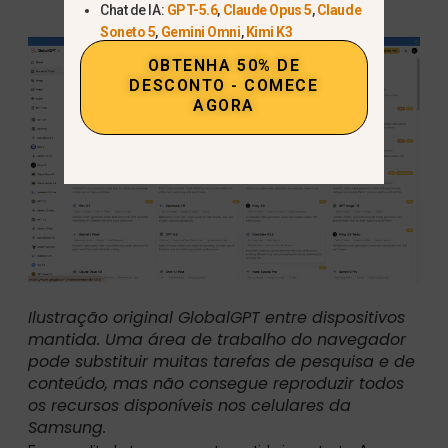
Chat de IA:
GPT-5.6
,
Claude Opus 5
,
Claude
Soneto 5
,
Gemini Omni
,
Kimi K3
OBTENHA 50% DE
DESCONTO - COMECE
AGORA
Ilustração original GlobalGPT entre dispositivos
mantida. Uma área de trabalho do navegador
pode substituir muitas tarefas de pesquisa e de
conteúdo, mas não consegue reproduzir todos
os recursos disponíveis nos celulares da
Samsung.