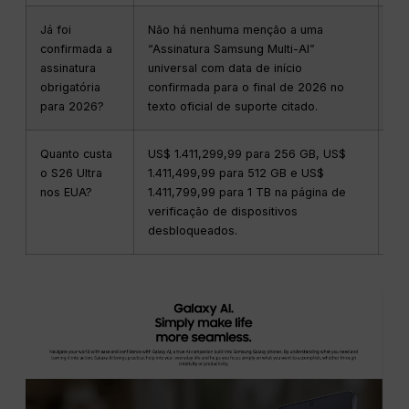
Já foi
Não há nenhuma menção a uma
Nã
confirmada a
“Assinatura Samsung Multi-AI”
nã
assinatura
universal com data de início
Ve
obrigatória
confirmada para o final de 2026 no
Sa
para 2026?
texto oficial de suporte citado.
Quanto custa
US$ 1.411,299,99 para 256 GB, US$
Es
o S26 Ultra
1.411,499,99 para 512 GB e US$
an
nos EUA?
1.411,799,99 para 1 TB na página de
de
verificação de dispositivos
fi
desbloqueados.
te