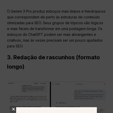
O Gemini 3 Pro produz esboços mais limpos e hierárquicos
que correspondem de perto às estruturas de conteúdo
otimizadas para SEO. Seus grupos de tópicos são lógicos
e mais fáceis de transformar em uma postagem longa. Os
esboços do ChatGPT podem ser mais abrangentes e
criativos, mas às vezes precisam ser um pouco ajustados
para SEO.
3. Redação de rascunhos (formato
longo)