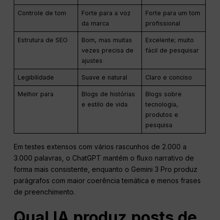
Controle de tom
Forte para a voz
Forte para um tom
da marca
profissional
Estrutura de SEO
Bom, mas muitas
Excelente; muito
vezes precisa de
fácil de pesquisar
ajustes
Legibilidade
Suave e natural
Claro e conciso
Melhor para
Blogs de histórias
Blogs sobre
e estilo de vida
tecnologia,
produtos e
pesquisa
Em testes extensos com vários rascunhos de 2.000 a
3.000 palavras, o ChatGPT mantém o fluxo narrativo de
forma mais consistente, enquanto o Gemini 3 Pro produz
parágrafos com maior coerência temática e menos frases
de preenchimento.
Qual IA produz posts de