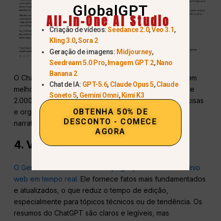
GlobalGPT
All-In-One AI Studio
Criação de vídeos:
Seedance 2.0
,
Veo 3.1
,
Kling 3.0
,
Sora 2
Geração de imagens:
Midjourney
,
Seedream 5.0 Pro
,
Imagem GPT 2
,
Nano
Banana 2
O ChatGPT escreve rascunhos longos mais fluidos, com
Chat de IA:
GPT-5.6
,
Claude Opus 5
,
Claude
melhores transições e um fluxo mais natural em mais de
Soneto 5
,
Gemini Omni
,
Kimi K3
2.000 palavras. O Gemini 3 Pro mantém as coisas concisas
OBTENHA 50% DE
e organizadas, mas seu tom é mais formal e menos
DESCONTO - COMECE
narrativo.
AGORA
4. Verificação de fatos e precisão
O Gemini 3 Pro é mais forte aqui graças ao seu raciocínio
web em tempo real.
Ele fornece fatos mais fundamentados
e atualizados, o que reduz o tempo de edição,
especialmente para tópicos técnicos ou de tendência. Os
resumos do ChatGPT são claros e legíveis, mas