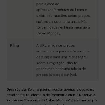
para a área de
pági
aplicativos/produtos da Luma e
créd
exibia informações sobre preços,
equi
incluindo a economia anual. Não
exp
foi verificada nenhuma menção à
Cyber Monday.
Kling
A URL antiga de preços
Cons
redirecionava para o site principal
ant
da Kling e para uma mensagem
esp
sobre a migração. Não foi
des
encontrada nenhuma tabela de
preços pública e estável.
Dica rápida:
Se uma página mostrar apenas a economia
anual na fatura, chame-a de “economia anual”. Reserve a
expressão “desconto da Cyber Monday” para uma página