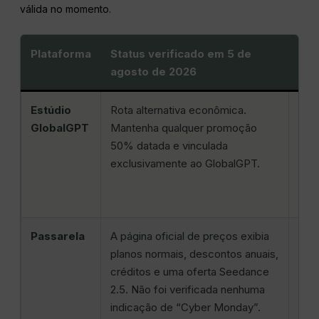
válida no momento.
Plataforma
Status verificado em 5 de
O q
agosto de 2026
com
Estúdio
Rota alternativa econômica.
Preç
GlobalGPT
Mantenha qualquer promoção
comp
50% datada e vinculada
mod
exclusivamente ao GlobalGPT.
e s
visí
com
Passarela
A página oficial de preços exibia
Pre
planos normais, descontos anuais,
regr
créditos e uma oferta Seedance
mod
2.5. Não foi verificada nenhuma
con
indicação de “Cyber Monday”.
tem