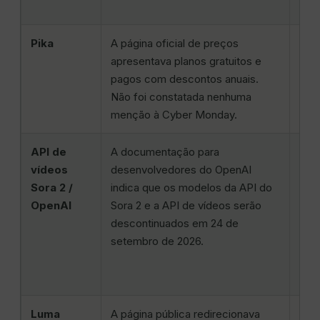
Pika
A página oficial de preços
Cré
apresentava planos gratuitos e
com
pagos com descontos anuais.
regr
Não foi constatada nenhuma
d’á
menção à Cyber Monday.
ter
API de
A documentação para
Seja
vídeos
desenvolvedores do OpenAI
pret
Sora 2 /
indica que os modelos da API do
par
OpenAI
Sora 2 e a API de vídeos serão
aces
descontinuados em 24 de
plat
setembro de 2026.
sup
long
Luma
A página pública redirecionava
Plan