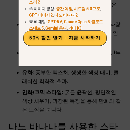
소라 2
발한 조명과 애니메이션에서 영감을 받은
🎨 이미지 생성:
중간 여정
,
시드림 5.0 프로
,
디테일이 돋보입니다.
GPT 이미지 2
,
나노 바나나 2
💬 AI 채팅:
GPT-5.6
,
Claude Opus 5
,
클로드
GTA5 / 비디오 게임 스타일:
대담하고 과장
소네트 5
,
Gemini 옴니
,
키미 K3
된 색상과 시네마틱 텍스처로 비디오 게임
50% 할인 받기 - 지금 시작하기
효과를 구현합니다.
수채화 그림:
섬세한 브러시 스트로크, 반투
명 색상, 부드러운 블렌딩.
유화:
풍부한 텍스처, 생생한 색상 대비, 클
래식한 회화적 효과.
만화/코믹 스타일:
굵은 윤곽선, 평면적인
색상 채우기, 과장된 특징을 통해 만화와 같
은 느낌을 줍니다.
나노 바나나를 사용한 스타