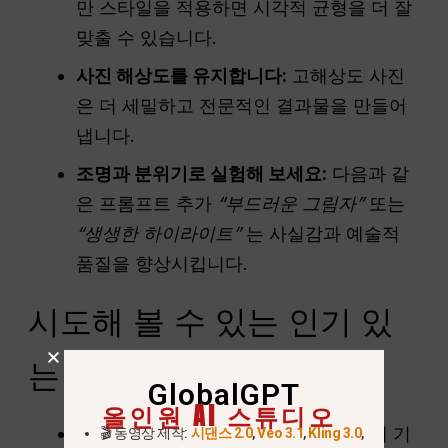
만 스타일을 적용하면 시각적 균형을 더 잘
맞출 수 있습니다.
사진 해상도를 유지합니다:
고해상도 사진
은 더 세밀하고 전문적인 결과물을 만들어
냅니다.
조명과 분위기로 실험해 보세요:
다음과 같
은 프롬프트 추가
“부드러운 그림자”
또는
“생생한 하이라이트”
는 사실감과 예술적
품질을 향상시킵니다.
시도해 볼 수 있는 인기 있
는 예술적 스타일
GlobalGPT
올인원 AI 스튜디오
스튜디오 지브리:
부드러운 파스텔 톤에 기
🎬 동영상 제작:
시댄스 2.0
,
Veo 3.1
,
Kling 3.0
,