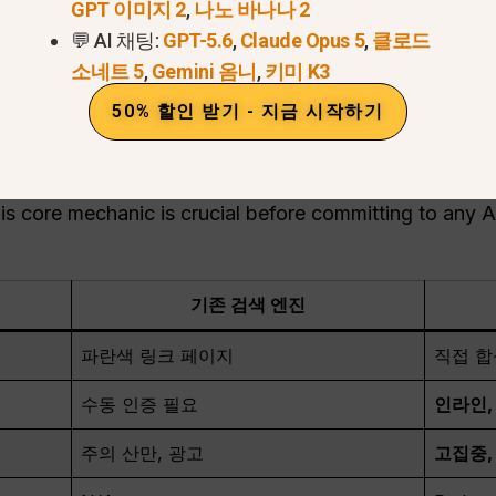
GPT 이미지 2
,
나노 바나나 2
es that bury you in sponsored links, it delivers direct,
💬 AI 채팅:
GPT-5.6
,
Claude Opus 5
,
클로드
소네트 5
,
Gemini 옴니
,
키미 K3
 연구에 절대적으로 완벽한 도구입니다. 학생들은 매일 이
50% 할인 받기 - 지금 시작하기
한 신뢰할 만한 출처를 찾고, 대화형 학습 노트를 작성합니
ingle fact, Perplexity ensures you never accidentally in
is core mechanic is crucial before committing to any 
기존 검색 엔진
파란색 링크 페이지
직접 합
수동 인증 필요
인라인,
주의 산만, 광고
고집중,