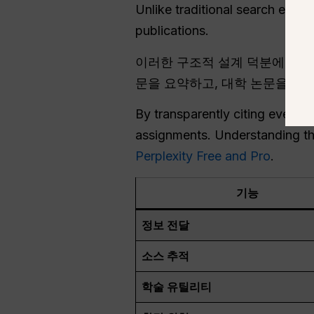
Unlike traditional search engin
publications.
이러한 구조적 설계 덕분에 학술
문을 요약하고, 대학 논문을 위
By transparently citing every s
assignments. Understanding th
Perplexity Free and Pro
.
기능
정보 전달
소스 추적
학술 유틸리티