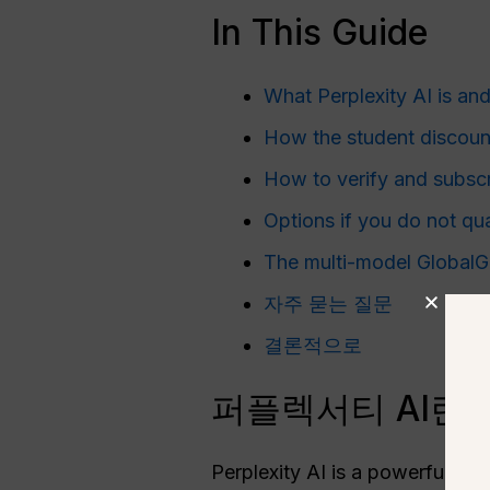
In This Guide
What Perplexity AI is an
How the student discoun
How to verify and subsc
Options if you do not qua
The multi-model GlobalG
자주 묻는 질문
결론적으로
퍼플렉서티 AI란
Perplexity AI is a powerful, re