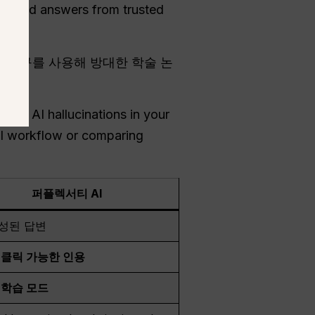
 sourced answers from trusted
 도구를 사용해 방대한 학술 논
다.
clude AI hallucinations in your
AI workflow or comparing
퍼플렉서티 AI
성된 답변
 클릭 가능한 인용
 학습 모드