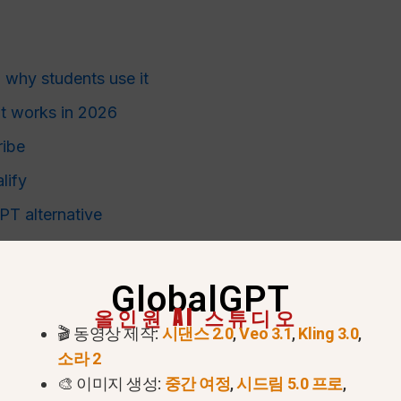
d why students use it
t works in 2026
ribe
lify
PT alternative
GlobalGPT
올인원 AI 스튜디오
 무엇이며 학생들이 좋아하는 이
🎬 동영상 제작:
시댄스 2.0
,
Veo 3.1
,
Kling 3.0
,
소라 2
🎨 이미지 생성:
중간 여정
,
시드림 5.0 프로
,
al-time answer engine that combines live web search with