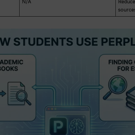
N/A
Reduced
sources