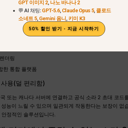
출시와 달리 글로벌 GPT는 다음을 제공합니다.
즉시 액세
GPT 이미지 2
,
나노 바나나 2
💬 AI 채팅:
GPT-5.6
,
Claude Opus 5
,
클로드
제한이 없습니다.
소네트 5
,
Gemini 옴니
,
키미 K3
의 주요 혜택:
50% 할인 받기 - 지금 시작하기
 제작에 즉시 액세스하세요.
력
 렌더링
결합한 통합 플랫폼
드 사용(덜 편리함)
국 또는 캐나다 서버에 연결하고 공식 소라 2 초대 코드
 성능이 느릴 수 있으며 일관되게 작동한다는 보장이 없
고 안정적인 솔루션입니다.