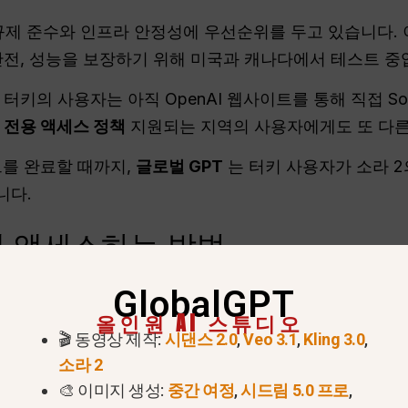
은 규제 준수와 인프라 안정성에 우선순위를 두고 있습니다.
안전, 성능을 보장하기 위해 미국과 캐나다에서 테스트 중
터키의 사용자는 아직 OpenAI 웹사이트를 통해 직접 So
대 전용 액세스 정책
지원되는 지역의 사용자에게도 또 다른
트를 완료할 때까지,
글로벌 GPT
는 터키 사용자가 소라 2
니다.
에 액세스하는 방법
GlobalGPT
 소라 2를 체험하고 싶다면 몇 가지 효과적인 방법을 이용
올인원 AI 스튜디오
🎬 동영상 제작:
시댄스 2.0
,
Veo 3.1
,
Kling 3.0
,
여 소라 2에 액세스하기(권장)
소라 2
ra 2와 다음을 통합한 올인원 AI 플랫폼입니다.
Veo 3.1
및 
🎨 이미지 생성:
중간 여정
,
시드림 5.0 프로
,