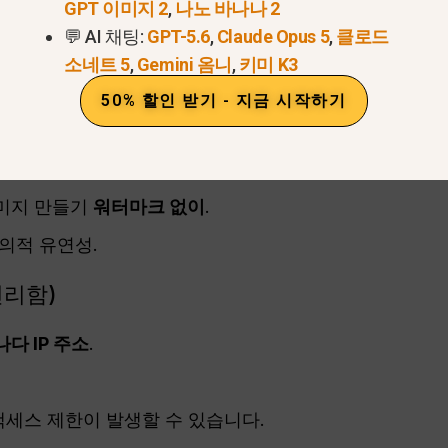
GPT 이미지 2
,
나노 바나나 2
2의 동영상 제작 도구
, 에는 두 가지 주요 접근 방식이 있
💬 AI 채팅:
GPT-5.6
,
Claude Opus 5
,
클로드
소네트 5
,
Gemini 옴니
,
키미 K3
50% 할인 받기 - 지금 시작하기
여러 최상위 AI 모델.
필요하지 않습니다.
이미지 만들기
워터마크 없이
.
창의적 유연성.
 편리함)
다 IP 주소
.
세스 제한이 발생할 수 있습니다.