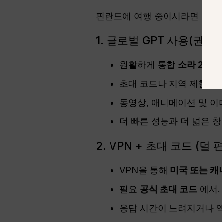
핀란드에 여행 중이시라면
소라 
1. 글로벌 GPT 사용(권장)
원활하게 통합
소라 2
및 
초대 코드나 지역 제한이 
동영상, 애니메이션 및 
더 빠른 성능과 더 넓은 
2. VPN + 초대 코드 (덜
VPN을 통해
미국 또는 캐나
필요
공식 초대 코드
에서.
응답 시간이 느려지거나 액