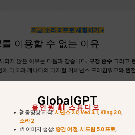
지금 소라 2 프로 체험하기 >
를 이용할 수 없는 이유
시되지 않은 이유는 다음과 같습니다.
규정 준수
그리고
기 전에 미국과 캐나다의 디지털 거버넌스 프레임워크와 완
른 제한을 추가하여 적격 지역의 일부 사용자라도 공식 승
GlobalGPT
음과 같은 신뢰할 수 있는 통합 플랫폼을 이용하지 않는 
올인원 AI 스튜디오
.
글로벌 GPT
.
🎬 동영상 제작:
시댄스 2.0
,
Veo 3.1
,
Kling 3.0
,
소라 2
2에 액세스하는 방법
🎨 이미지 생성:
중간 여정
,
시드림 5.0 프로
,