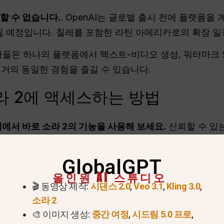
용할 수 없습니다.
. OpenAI는 글로벌 출시 전에 플랫폼을
 예정입니다. 칠레를 포함한 라틴 아메리카로의 확장 일
자들은 하나의 플랫폼에서 텍스트-비디오 생성, 워터마크 없
 거의 동일한 경험을 즐길 수 있습니다.
라 2에 액세스하는 방법
에서 바로 소라 2의 기능을 사용해 보세요.
신뢰할 수 있는
GlobalGPT
한 없이 전 세계에서 사용할 수 있습니다.
올인원 AI 스튜디오
🎬 동영상 제작:
시댄스 2.0
,
Veo 3.1
,
Kling 3.0
,
소라 2
는 스토리를 설명하는 텍스트 프롬프트를 입력합니다.
🎨 이미지 생성:
중간 여정
,
시드림 5.0 프로
,
동영상을 생성하고 다운로드할 수 있습니다.