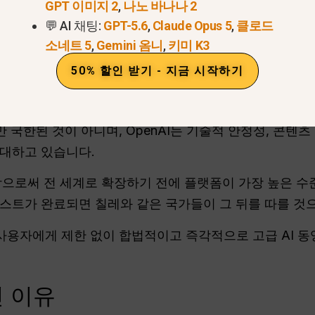
GPT 이미지 2
,
나노 바나나 2
💬 AI 채팅:
GPT-5.6
,
Claude Opus 5
,
클로드
을 사용할 수 있습니다.
오늘날의 소라 2와 유사한 도구
,
소네트 5
,
Gemini 옴니
,
키미 K3
50% 할인 받기 - 지금 시작하기
서 아직 출시되지 않은 이유
 국한된 것이 아니며, OpenAI는 기술적 안정성, 콘텐츠
대하고 있습니다.
시함으로써 전 세계로 확장하기 전에 플랫폼이 가장 높은 
스트가 완료되면 칠레와 같은 국가들이 그 뒤를 따를 것
사용자에게 제한 없이 합법적이고 즉각적으로 고급 AI 동
인 이유