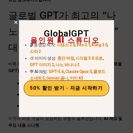
글로벌 GPT가 최고의 “나
노 바나나 프로 신년 특가”
GlobalGPT
올인원 AI 스튜디오
대안인 이유
🎬 동영상 제작:
시댄스 2.0
,
Veo 3.1
,
Kling 3.0
,
소라 2
🎨 이미지 생성:
중간 여정
,
시드림 5.0 프로
,
비록 해당 키워드가 존재하지 않는 할인을 암시하지만,
글로벌
GPT 이미지 2
,
나노 바나나 2
GPT는 검색의 진정한 의도를 충족시킵니다
:
💬 AI 채팅:
GPT-5.6
,
Claude Opus 5
,
클로드
소네트 5
,
Gemini 옴니
,
키미 K3
나노 바나나 프로 이용 가능
50% 할인 받기 - 지금 시작하기
새해 수준의 절약
더 나은 장기적 가치
이것이 바로 구글이 보상하는 유형의 솔루션입니다.
AI 개요 및
주요 내용
스니펫
.