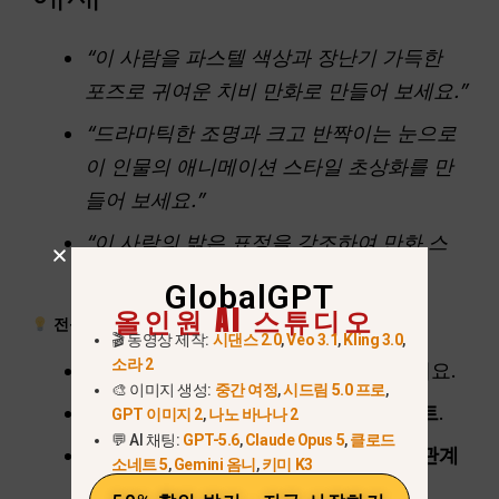
“이 사람을 파스텔 색상과 장난기 가득한
포즈로 귀여운 치비 만화로 만들어 보세요.”
“드라마틱한 조명과 크고 반짝이는 눈으로
이 인물의 애니메이션 스타일 초상화를 만
들어 보세요.”
“이 사람의 밝은 표정을 강조하여 만화 스
타일의 캐리커처를 생성하세요.”
GlobalGPT
올인원 AI 스튜디오
전문가 팁:
🎬 동영상 제작:
시댄스 2.0
,
Veo 3.1
,
Kling 3.0
,
소라 2
사용
명확한 설명 프롬프트
를 클릭하세요.
🎨 이미지 생성:
중간 여정
,
시드림 5.0 프로
,
지정
아트 스타일, 분위기 및 색상 팔레트
.
GPT 이미지 2
,
나노 바나나 2
💬 AI 채팅:
GPT-5.6
,
Claude Opus 5
,
클로드
여러 문자의 경우 다음을 포함합니다.
관계
소네트 5
,
Gemini 옴니
,
키미 K3
또는 행동 단서
를 입력합니다.