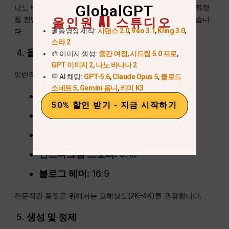
GlobalGPT
나노 바나나 프로는 최대 14개의 입력 이미지를 병합하여 플랫
올인원 AI 스튜디오
폼 전반에 걸쳐 일관된 브랜드 아이덴티티를 유지할 수 있습니
🎬 동영상 제작:
시댄스 2.0
,
Veo 3.1
,
Kling 3.0
,
다.
소라 2
올바른 치수를 선택하십시오
🎨 이미지 생성:
중간 여정
,
시드림 5.0 프로
,
GPT 이미지 2
,
나노 바나나 2
일반적인 표지 형식:
💬 AI 채팅:
GPT-5.6
,
Claude Opus 5
,
클로드
소네트 5
,
Gemini 옴니
,
키미 K3
YouTube 썸네일:
16:9
50% 할인 받기 - 지금 시작하기
틱톡 커버:
9:16
인스타그램 게시물:
1:1
인스타그램 스토리:
9:16
블로그 헤더:
16:9
전문적인 품질을 위해서는 고해상도(2K–4K)를 권장합니다.
생성 및 정제