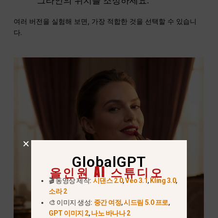
그라인의 위치를 조정하세요.
여러 버전을 실험해 보면, 가장 적합한 것을 선택할 수 있습니
다.
GlobalGPT
올인원 AI 스튜디오
🎬 동영상 제작:
시댄스 2.0
,
Veo 3.1
,
Kling 3.0
,
소라 2
🎨 이미지 생성:
중간 여정
,
시드림 5.0 프로
,
GPT 이미지 2
,
나노 바나나 2