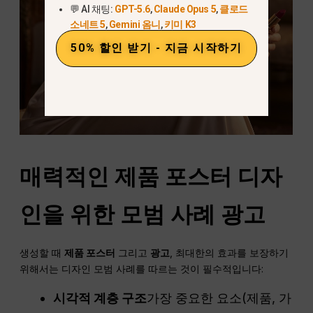
💬 AI 채팅:
GPT-5.6
,
Claude Opus 5
,
클로드
소네트 5
,
Gemini 옴니
,
키미 K3
50% 할인 받기 - 지금 시작하기
매력적인 제품 포스터 디자
인을 위한 모범 사례
광고
생성할 때
제품 포스터
그리고
광고
, 최대한의 효과를 보장하기
위해서는 디자인 모범 사례를 따르는 것이 필수적입니다:
시각적 계층 구조
가장 중요한 요소(제품, 가