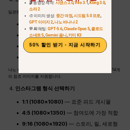
🎬 동영상 제작:
시댄스 2.0
,
Veo 3.1
,
Kling 3.0
,
소라 2
일관된 시각적 효과를 원한다면 다음을 업로드하세요:
🎨 이미지 생성:
중간 여정
,
시드림 5.0 프로
,
GPT 이미지 2
,
나노 바나나 2
귀사의 로고
💬 AI 채팅:
GPT-5.6
,
Claude Opus 5
,
클로드
컬러 팔레트
소네트 5
,
Gemini 옴니
,
키미 K3
50% 할인 받기 - 지금 시작하기
이전 인스타그램 게시물
무드 보드 이미지
나노 바나나 프로는 높은 일관성의 미적 효과를 위해 최대 14개
의 참조 이미지를 지원합니다.
인스타그램 형식 선택하기
1:1 (1080×1080)
— 표준 피드 게시물
4:5 (1080×1350)
— 참여도에 가장 적합
9:16 (1080×1920)
— 스토리, 릴, 세로형