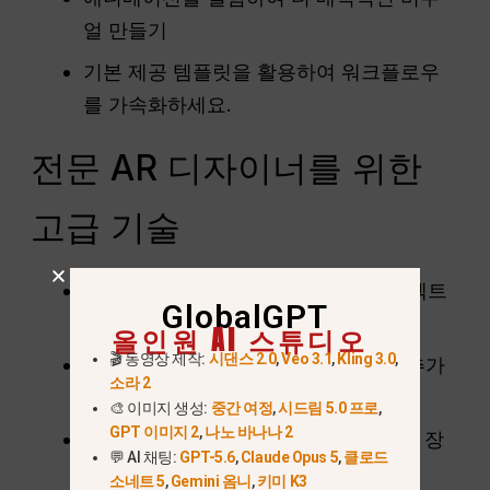
얼 만들기
기본 제공 템플릿을 활용하여 워크플로우
를 가속화하세요.
전문 AR 디자이너를 위한
고급 기술
복잡한 AR 장면을 위한 여러 3D 오브젝트
GlobalGPT
레이어링
올인원 AI 스튜디오
🎬 동영상 제작:
시댄스 2.0
,
Veo 3.1
,
Kling 3.0
,
버튼이나 트리거와 같은 대화형 요소 추가
소라 2
하기
🎨 이미지 생성:
중간 여정
,
시드림 5.0 프로
,
GPT 이미지 2
,
나노 바나나 2
품질 저하 없이 모바일 성능을 위한 AR 장
💬 AI 채팅:
GPT-5.6
,
Claude Opus 5
,
클로드
면 최적화
소네트 5
,
Gemini 옴니
,
키미 K3