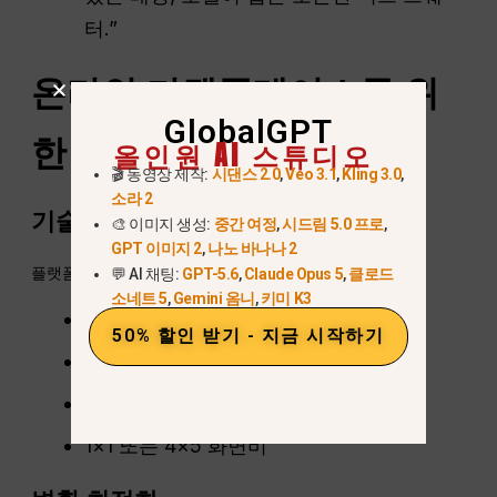
터.”
온라인 마켓플레이스를 위
GlobalGPT
한 AI 패션 이미지 최적화
올인원 AI 스튜디오
🎬 동영상 제작:
시댄스 2.0
,
Veo 3.1
,
Kling 3.0
,
소라 2
기술적
최적화
🎨 이미지 생성:
중간 여정
,
시드림 5.0 프로
,
GPT 이미지 2
,
나노 바나나 2
플랫폼은 특정 표준을 요구합니다:
💬 AI 채팅:
GPT-5.6
,
Claude Opus 5
,
클로드
소네트 5
,
Gemini 옴니
,
키미 K3
2000×2000
px
추천
50% 할인 받기 - 지금 시작하기
72–150 DPI
최고의 속도를 위한 WebP
1×1 또는 4×5 화면비