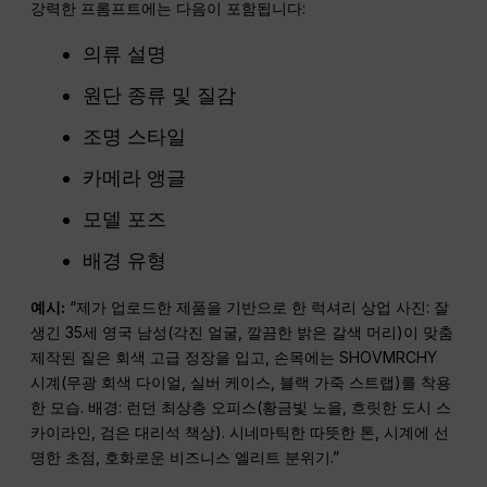
강력한 프롬프트에는 다음이 포함됩니다:
의류 설명
원단 종류 및 질감
조명 스타일
카메라 앵글
모델 포즈
배경 유형
예시:
“제가 업로드한 제품을 기반으로 한 럭셔리 상업 사진: 잘
생긴 35세 영국 남성(각진 얼굴, 깔끔한 밝은 갈색 머리)이 맞춤
제작된 짙은 회색 고급 정장을 입고, 손목에는 SHOVMRCHY
시계(무광 회색 다이얼, 실버 케이스, 블랙 가죽 스트랩)를 착용
한 모습. 배경: 런던 최상층 오피스(황금빛 노을, 흐릿한 도시 스
카이라인, 검은 대리석 책상). 시네마틱한 따뜻한 톤, 시계에 선
명한 초점, 호화로운 비즈니스 엘리트 분위기.”