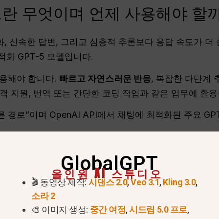
턴트란 무엇이며 언제 사용해야 할
, 신속한 답변, 그리고 심층적 추론보다 응답 속도가 더
적화 GPT-5 모델입니다.
를 사용해야 합니다.
빠르고 자연스러운 반응
, 복잡한 다단계
 고객 지원, 번역 또는 간단한 코딩 작업과 같은 업무에 활
른 경로”이며 OpenAI API에서 채팅에 최적화된 주요 GP
GlobalGPT
올인원 AI 스튜디오
🎬 동영상 제작:
시댄스 2.0
,
Veo 3.1
,
Kling 3.0
,
소라 2
🎨 이미지 생성:
중간 여정
,
시드림 5.0 프로
,