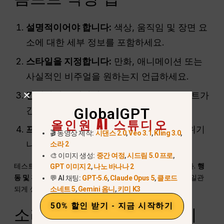
설명적이어야 합니다:
색상, 움직임 및 장면 요
소에 대한 세부 정보를 포함하세요.
스타일을 지정합니다:
만화, 애니메이션 또는
사실적인 비주얼을 원하는지 언급하세요.
간결하게 유지하세요:
짧고 명확한 프롬프트가
GlobalGPT
긴 단락보다 더 효과적입니다.
올인원 AI 스튜디오
프리셋 테스트:
일부 사전 설정은 특정 분위기
🎬 동영상 제작:
시댄스 2.0
,
Veo 3.1
,
Kling 3.0
,
나 시네마틱 효과를 강화합니다.
소라 2
🎨 이미지 생성:
중간 여정
,
시드림 5.0 프로
,
테스트 결과 다음과 같은 프롬프트가 모두 포함되었습니다.
행
GPT 이미지 2
,
나노 바나나 2
동 및 환경
전문적으로 편집된 클립처럼 보이는 동영상을 일관
💬 AI 채팅:
GPT-5.6
,
Claude Opus 5
,
클로드
되게 생성했습니다.
소네트 5
,
Gemini 옴니
,
키미 K3
50% 할인 받기 - 지금 시작하기
소라 2가 콘텐츠 크리에이