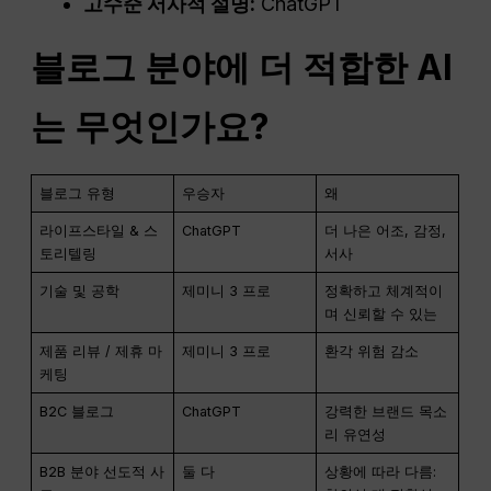
고수준 서사적 설명:
ChatGPT
블로그 분야에 더 적합한 AI
는 무엇인가요?
블로그 유형
우승자
왜
라이프스타일 & 스
ChatGPT
더 나은 어조, 감정,
토리텔링
서사
기술 및 공학
제미니 3 프로
정확하고 체계적이
며 신뢰할 수 있는
제품 리뷰 / 제휴 마
제미니 3 프로
환각 위험 감소
케팅
B2C 블로그
ChatGPT
강력한 브랜드 목소
리 유연성
B2B 분야 선도적 사
둘 다
상황에 따라 다름: