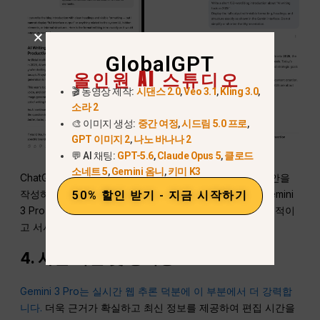
GlobalGPT
올인원 AI 스튜디오
🎬 동영상 제작:
시댄스 2.0
,
Veo 3.1
,
Kling 3.0
,
소라 2
🎨 이미지 생성:
중간 여정
,
시드림 5.0 프로
,
GPT 이미지 2
,
나노 바나나 2
💬 AI 채팅:
GPT-5.6
,
Claude Opus 5
,
클로드
소네트 5
,
Gemini 옴니
,
키미 K3
ChatGPT는 2,000단어 이상의 긴 글에서 더 매끄러운 초안을
작성하며, 전환이 자연스럽고 흐름이 더 부드럽습니다. Gemini
50% 할인 받기 - 지금 시작하기
3 Pro는 간결하고 체계적으로 유지하지만, 어조가 더 공식적이
고 서사적이지 않습니다.
4. 사실 확인 및 정확성
Gemini 3 Pro는 실시간 웹 추론 덕분에 이 부분에서 더 강력합
니다.
더욱 근거가 확실하고 최신 정보를 제공하여 편집 시간을