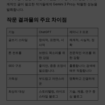
계적인 글이 필요한 작가들에게 Gemini 3 Pro는 탁월한 성능을
발휘합니다.
작문 결과물의 주요 차이점
기능
ChatGPT
제미니 3 프로
글쓰기 스타일
창의적, 표현적, 서
체계적, 사실적, 정
사적
확
톤 컨트롤
브랜드 목소리를 위
전문적인 어조를 위
한 강점
한 강함
SEO 구조
좋지만, 종종 조정이
훌륭합니다; 검색에
필요합니다.
매우 적합합니다
가독성
부드럽고 자연스러
명확하고 간결하게
운
최상의 대상
스토리텔링, 라이프
기술, 제품, 연구 중
스타일 블로그
심 블로그