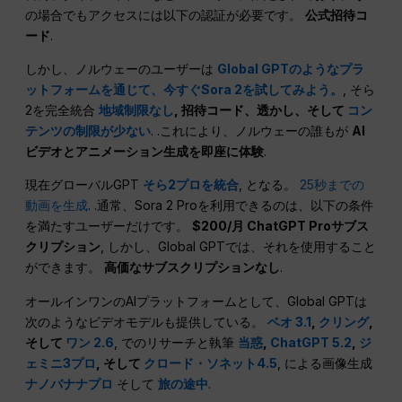
の場合でもアクセスには以下の認証が必要です。
公式招待コ
ード
.
しかし、ノルウェーのユーザーは
Global GPTのようなプラ
ットフォームを通じて、今すぐSora 2を試してみよう。
, そら
2を完全統合
地域制限なし
, 招待コード、透かし、そして
コン
テンツの制限が少ない
. .これにより、ノルウェーの誰もが
AI
ビデオとアニメーション生成を即座に体験
.
現在グローバルGPT
そら2プロを統合
, となる。
25秒までの
動画を生成
. .通常、Sora 2 Proを利用できるのは、以下の条件
を満たすユーザーだけです。
$200/月 ChatGPT Proサブス
クリプション
, しかし、Global GPTでは、それを使用すること
ができます。
高価なサブスクリプションなし
.
オールインワンのAIプラットフォームとして、Global GPTは
次のようなビデオモデルも提供している。
ベオ 3.1
,
クリング
,
そして
ワン 2.6
, でのリサーチと執筆
当惑
,
ChatGPT 5.2
,
ジ
ェミニ3プロ
, そして
クロード・ソネット4.5
, による画像生成
ナノバナナプロ
そして
旅の途中
.