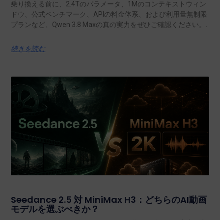
乗り換える前に、2.4Tのパラメータ、1Mのコンテキストウィン
ドウ、公式ベンチマーク、APIの料金体系、および利用量無制限
プランなど、Qwen 3.8 Maxの真の実力をぜひご確認ください。.
続きを読む
Seedance 2.5 対 MiniMax H3：どちらのAI動画
モデルを選ぶべきか？