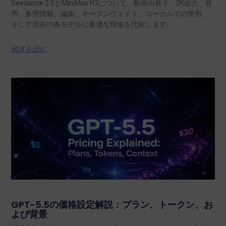
Seedance 2.5とMiniMax H3について、動画の長さ、2K出力、音
声、参照情報、編集、オープンウェイト、ローカルでの使用、
そして現在の各モデルに最適な用途を比較します。.
続きを読む
GPT-5.5の価格設定解説：プラン、トークン、お
よび背景