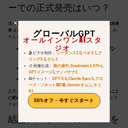
ーでの正式発売はいつ？
現在
2025年10月
, オープンAIは
ノルウェーでの発売日は未発
表
またはその他のヨーロッパ諸国。入手可能かどうかは、お
グローバルGPT
そらく以下によって決まる：
オールインワンAIスタ
ジオ
コンプライアンス
欧州データプライバシ
🎬 ビデオ制作：
シーダンス2.0
,
ベオ 3.1
,
ク
ー法（GDPR）
リング3.0
,
そら 2
🎨 画像生成：
旅の途中
,
Seedream 5.0 Pro
,
地域インフラの整備と拡張性
GPTイメージ2
,
ナノバナナ2
北米での立ち上げと規模拡大の成功
AIチャット：
GPT-5.6
,
Claude Opus 5
,
クロ
ード・ソネット第5番
,
Gemini オムニ
,
キミ
正式リリースまで,
グローバルGPTが最良の選択肢であること
K3
に変わりはない
ノルウェーのユーザーで、すぐにSora 2にア
50%オフ - 今すぐスタート
クセスしたい人向け。.
結論ノルウェーのSora 2を