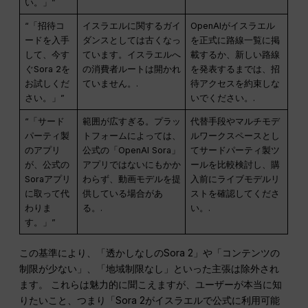
い。」”
“「招待コ
イスラエルに関するガイ
OpenAIがイスラエル
ードを入手
ダンスとしては古くなっ
を正式に路線一覧に掲
して、今す
ています。イスラエルへ
載するか、新しい路線
ぐSora 2を
の消費者ルートは開かれ
を発表するまでは、招
お試しくだ
ていません。.
待アクセスを約束しな
さい。」”
いでください。.
“「サード
範囲が広すぎる。プラッ
代替手段やマルチモデ
パーティ製
トフォームによっては、
ルワークスペースとし
のアプリ
公式の「OpenAI Sora」
てサードパーティ製ツ
が、公式の
アプリではないにもかか
ールを比較検討し、購
Soraアプリ
わらず、動画モデルを提
入前にライブモデルリ
に取って代
供している場合があ
ストを確認してくださ
わりま
る。.
い。.
す。」”
この基準により、「透かしなしのSora 2」や「コンテンツの
制限が少ない」、「地域制限なし」といった主張は除外され
ます。 これらは魅力的に聞こえますが、ユーザーが本当に知
りたいこと、つまり「Sora 2がイスラエルで公式に利用可能