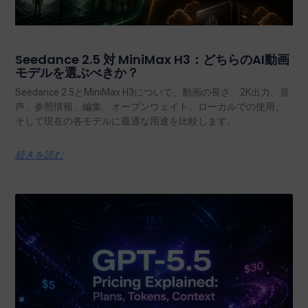
Seedance 2.5 対 MiniMax H3：どちらのAI動画
モデルを選ぶべきか？
Seedance 2.5とMiniMax H3について、動画の長さ、2K出力、音
声、参照情報、編集、オープンウェイト、ローカルでの使用、
そして現在の各モデルに最適な用途を比較します。.
続きを読む