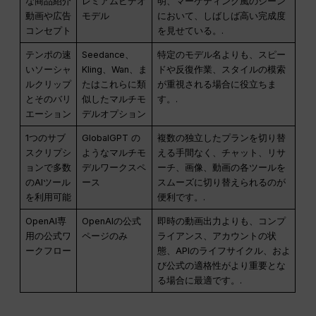
な商品紹介
レミアムビデオ
明、マーケティング風のシーン
動画や広告
モデル
において、しばしば高い完成度
コンセプト
を見せている。.
テンポの速
Seedance、
特定のモデル名よりも、スピー
いソーシャ
Kling、Wan、ま
ドや反復作業、スタイルの模索
ルクリップ
たはこれらに類
が重視される場合に役立ちま
とそのバリ
似したマルチモ
す。.
エーション
デルオプション
1つのサブ
GlobalGPT の
複数の独立したプランを切り替
スクリプシ
ようなマルチモ
える手間なく、チャット、リサ
ョンで多数
デルワークスペ
ーチ、画像、動画の各ツールを
のAIツール
ース
スムーズに切り替えられるのが
を利用可能
便利です。.
OpenAI専
OpenAIの公式
即時の動画出力よりも、コンプ
用の公式ワ
ページのみ
ライアンス、アカウントの状
ークフロー
態、APIのライフサイクル、およ
び公式の適格性がより重要とな
る場合に最適です。.