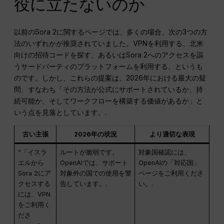
役に立たないのか
以前のSora 2に関するページでは、多くの場合、次の3つの方
法のいずれかが推奨されていました。VPNを利用する、北米
向けの招待コードを探す、あるいはSora 2へのアクセスを謳
うサードパーティのプラットフォームを利用する、というも
のです。しかし、これらの提案は、2026年における最大の疑
問、すなわち「その方法が公式にサポートされているか、持
続可能か、そしてワークフローを構築する価値があるか」と
いう点を見落としています。.
古い主張
2026年の状況
より適切な表現
“「イスラ
ルートが脆弱です。
対象国確認には、
エルから
OpenAIでは、サポート
OpenAIの「対応国」
Sora 2にア
対象外の国での使用を警
ページをご利用くださ
クセスする
告しています。.
い。.
には、VPN
をご利用く
ださ