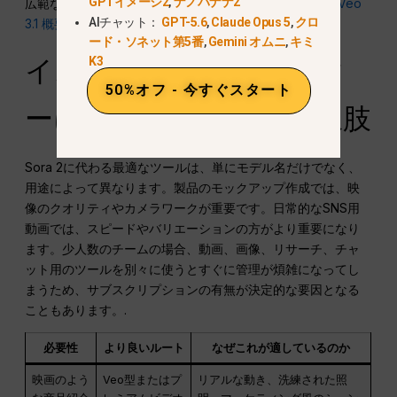
GPTイメージ2
,
ナノバナナ2
広範な
Sora 2のシャットダウン代替案
, 、および専用の
Veo
AIチャット：
GPT-5.6
,
Claude Opus 5
,
クロ
3.1 概要
.
ード・ソネット第5番
,
Gemini オムニ
,
キミ
イスラエルのクリエイタ
K3
50%オフ - 今すぐスタート
ーにとってより良い選択肢
Sora 2に代わる最適なツールは、単にモデル名だけでなく、
用途によって異なります。製品のモックアップ作成では、映
像のクオリティやカメラワークが重要です。日常的なSNS用
動画では、スピードやバリエーションの方がより重要になり
ます。少人数のチームの場合、動画、画像、リサーチ、チャ
ット用のツールを別々に使うとすぐに管理が煩雑になってし
まうため、サブスクリプションの有無が決定的な要因となる
こともあります。.
必要性
より良いルート
なぜこれが適しているのか
映画のよう
Veo型またはプ
リアルな動き、洗練された照