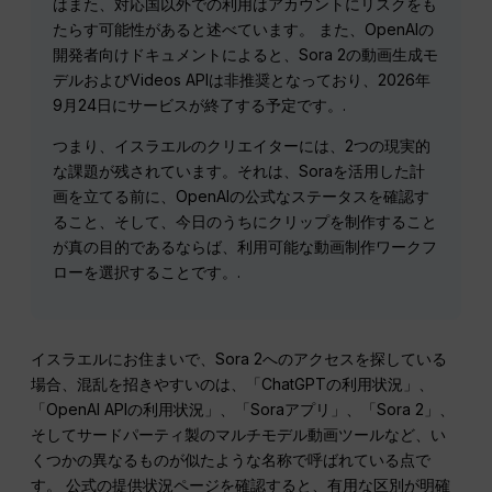
はまた、対応国以外での利用はアカウントにリスクをも
たらす可能性があると述べています。 また、OpenAIの
開発者向けドキュメントによると、Sora 2の動画生成モ
デルおよびVideos APIは非推奨となっており、2026年
9月24日にサービスが終了する予定です。.
つまり、イスラエルのクリエイターには、2つの現実的
な課題が残されています。それは、Soraを活用した計
画を立てる前に、OpenAIの公式なステータスを確認す
ること、そして、今日のうちにクリップを制作すること
が真の目的であるならば、利用可能な動画制作ワークフ
ローを選択することです。.
イスラエルにお住まいで、Sora 2へのアクセスを探している
場合、混乱を招きやすいのは、「ChatGPTの利用状況」、
「OpenAI APIの利用状況」、「Soraアプリ」、「Sora 2」、
そしてサードパーティ製のマルチモデル動画ツールなど、い
くつかの異なるものが似たような名称で呼ばれている点で
す。 公式の提供状況ページを確認すると、有用な区別が明確