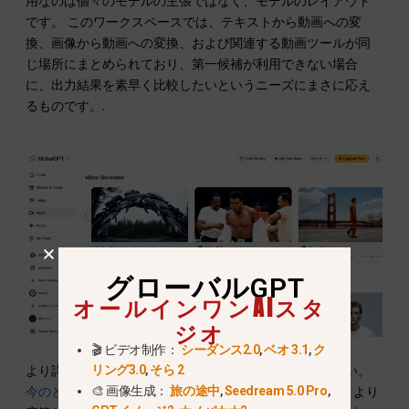
用なのは個々のモデルの主張ではなく、モデルのレイアウト
です。 このワークスペースでは、テキストから動画への変
換、画像から動画への変換、および関連する動画ツールが同
じ場所にまとめられており、第一候補が利用できない場合
に、出力結果を素早く比較したいというニーズにまさに応え
るものです。.
グローバルGPT
オールインワンAIスタ
ジオ
🎬 ビデオ制作：
シーダンス2.0
,
ベオ 3.1
,
ク
リング3.0
,
そら 2
より詳しい背景については、以下を比較してみてください。
🎨 画像生成：
旅の途中
,
Seedream 5.0 Pro
,
今のところ、Sora 2の代わりに何を使えばいいですか
, 、より