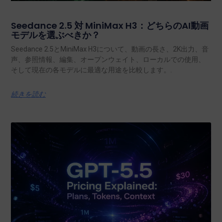
Seedance 2.5 対 MiniMax H3：どちらのAI動画
モデルを選ぶべきか？
Seedance 2.5とMiniMax H3について、動画の長さ、2K出力、音
声、参照情報、編集、オープンウェイト、ローカルでの使用、
そして現在の各モデルに最適な用途を比較します。.
続きを読む