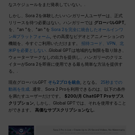
なスケジュールをまだ発表していない。.
しかし、Sora 2を体験したいハンガリー人ユーザーは、正式
リリースを待つ必要はない。ハンガリーでは
グローバルGPT
,
を、"an "を、"an "を
Sora 2を完全に統合したオールインワ
ンAIプラットフォーム
, その高度なビデオとアニメーションの
機能を、今すぐご利用いただけます。
招待コード、VPN、北
米IPを必要としない
. .Global GPTは地域的な制限を取り除き、
ウォーターマークなしの出力を提供し、ハンガリーのクリエ
イターがSora 2を即座に使用できる最も簡単な方法を提供す
る。.
現在グローバルGPT
そら2プロを統合
, となる。
25秒までの
動画を生成
. .通常、Sora 2 Proを利用できるのは、以下の条件
を満たすユーザーだけです。
$200/月 ChatGPT Proサブス
クリプション
, しかし、Global GPTでは、それを使用すること
ができます。
高価なサブスクリプションなし
.