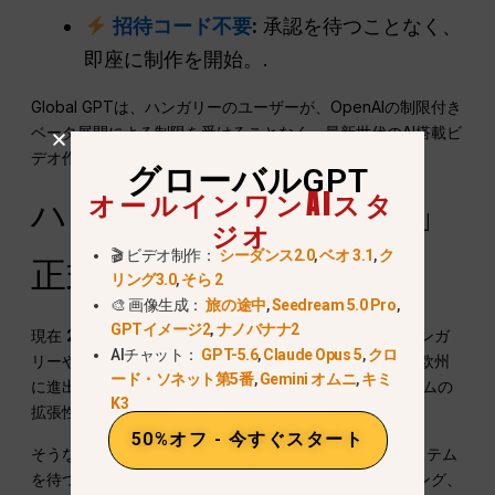
招待コード不要
:
承認を待つことなく、
即座に制作を開始。.
Global GPTは、ハンガリーのユーザーが、OpenAIの制限付き
ベータ展開による制限を受けることなく、最新世代のAI搭載ビ
デオ作成ツールを体験できることを保証します。.
グローバルGPT
オールインワンAIスタ
ハンガリーでの「そら2」
ジオ
🎬 ビデオ制作：
シーダンス2.0
,
ベオ 3.1
,
ク
正式発売はいつ？
リング3.0
,
そら 2
🎨 画像生成：
旅の途中
,
Seedream 5.0 Pro
,
GPTイメージ2
,
ナノバナナ2
現在
2025年10月
, オープンAIは
正式な発売日は未定
ハンガ
AIチャット：
GPT-5.6
,
Claude Opus 5
,
クロ
リーや他の欧州連合諸国では、Sora 2のために。同社は欧州
ード・ソネット第5番
,
Gemini オムニ
,
キミ
に進出する前に、EUデータ法への準拠とプラットフォームの
K3
拡張性に重点を置いているようだ。.
50%オフ - 今すぐスタート
そうなるまではね、,
グローバルGPT
OpenAIの招待システム
を待つことなく、AIによるビデオ制作、ストーリーテリング、