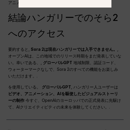
アニメーションを楽しむことができます。.
結論ハンガリーでのそら2
へのアクセス
要約すると,
Sora 2は現在ハンガリーでは入手できません。
,
オープンAIは、この地域でのリリース時期をまだ発表していな
い。幸いである、,
グローバルGPT
地域制限、認証コード、
ウォーターマークなしで、Sora 2のすべての機能をお楽しみ
いただけます。.
を使用している。
グローバルGPT
, ハンガリー人ユーザーは
ビデオ、アニメーション、AIを駆使したビジュアルストーリ
ーの制作
今すぐ、OpenAIのヨーロッパでの正式発表に先駆け
て、AIクリエイティビティの未来を体験してください。.