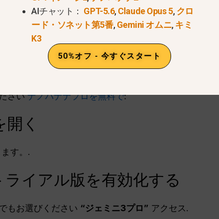
ロ エコシステム
, すべてのプレミアムユーザーは、Geminiア
AIチャット：
GPT-5.6
,
Claude Opus 5
,
クロ
にアクセスできます。.
ード・ソネット第5番
,
Gemini オムニ
,
キミ
ProトライアルでNano Ban
K3
50%オフ - 今すぐスタート
方法
ください
ナノバナナプロを無料で
:
リを開く
します。.
 Proトライアル版を有効化する
れでもお選びください
“ジェミニ3プロ”
アクセス.