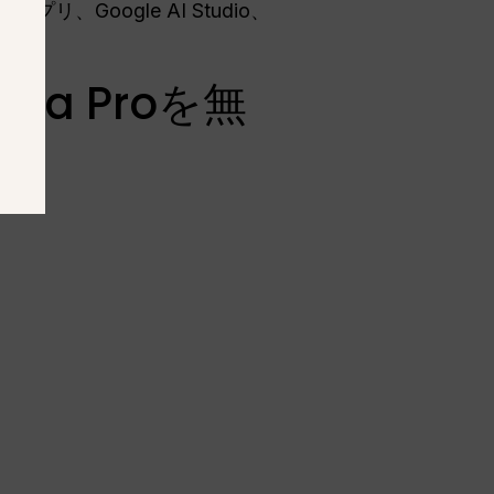
プリ、Google AI Studio、
ana Proを無