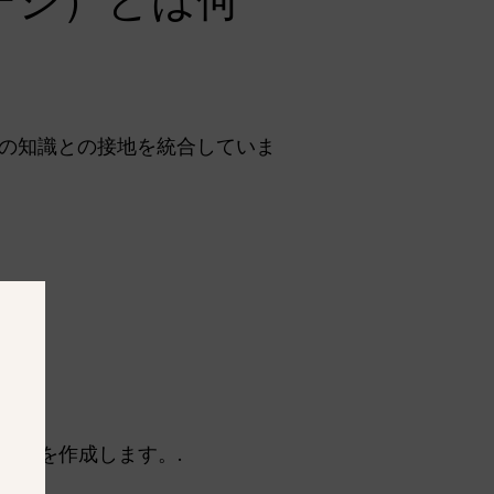
ージ）とは何
世界の知識との接地を統合していま
.
ィックを作成します。.