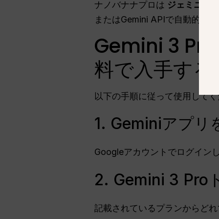
ナノバナナプロは
ジェミニ3プ
またはGemini APIで自動的
Gemini 3 
料で入手する
以下の手順に従って使用して
1. Geminiアプ
Googleアカウントでログイン
2. Gemini 3
記載されているプランからど