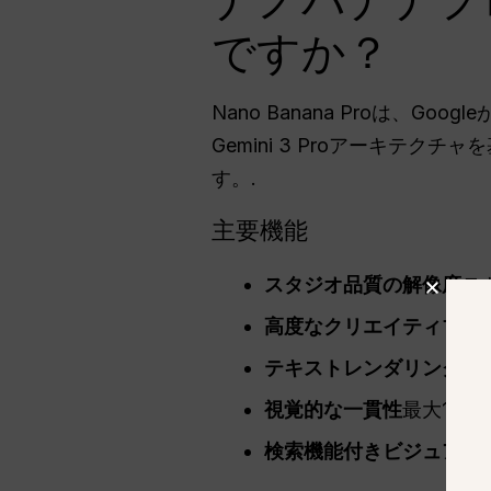
ナノバナナプ
ですか？
Nano Banana Proは、G
Gemini 3 Proアーキ
す。.
主要機能
スタジオ品質の解像度
テ
高度なクリエイティブ制
テキストレンダリングエ
視覚的な一貫性
最大14
検索機能付きビジュアル