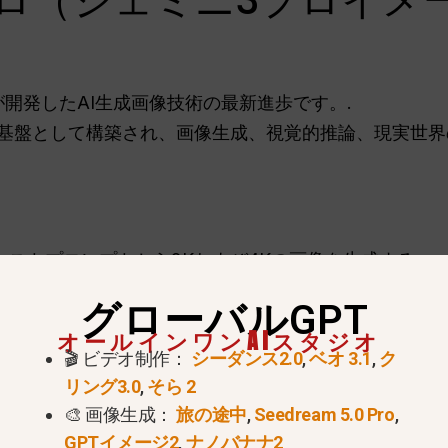
ロ（ジェミニ3プロイメ
oogleが開発したAI生成画像技術の最新進歩です。.
テクチャを基盤として構築され、画像生成、視覚的推論、現実
キストプロンプトから2Kおよび4Kの画像を生成する。.
御
照明、カメラアングル、焦点、奥行きを調整する。.
グローバルGPT
オールインワンAIスタジオ
ンジン
画像内のテキストを正確に多言語で生成します。.
🎬 ビデオ制作：
シーダンス2.0
,
ベオ 3.1
,
ク
枚までの入力画像を、文字スタイルを統一して結合します。
リング3.0
,
そら 2
Google検索を統合し、根拠に基づいたインフォグラフ
🎨 画像生成：
旅の途中
,
Seedream 5.0 Pro
,
GPTイメージ2
,
ナノバナナ2