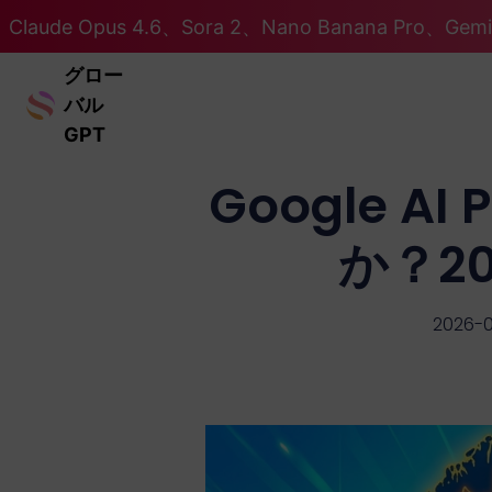
Claude Opus 4.6、Sora 2、Nano Banana Pro、Ge
グロー
バル
GPT
Google 
か？20
2026-0