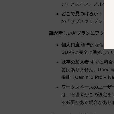
む）とスイス、ノルウェ
どこで見つけるか：
新しい
の「サブスクリプション
誰が新しいAIプランにアクセ
個人口座
標準的な個人用
GDPRに完全に準拠して
既存の加入者
すでに料金
要はありません。Goog
機能（Gemini 3 Pro +
ワークスペースのユーザ
は、管理者がこの設定を
る必要がある場合がありま