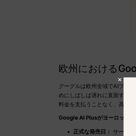
欧州におけるGoog
グーグルは欧州全域でAIプラ
めにしばしば遅れに直面する
料金を支払うことなく、高度な
Google AI Plusがヨー
正式な発売日：
サービス