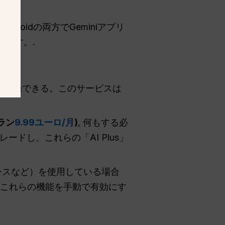
droidの両方でGeminiアプリ
ます。.
ぐに登録できる。このサービスは
ラン
9.99ユーロ/月
)
, 何もする必
ドし、これらの「AI Plus」
ペースなど）を使用している場合
がこれらの機能を手動で有効にす