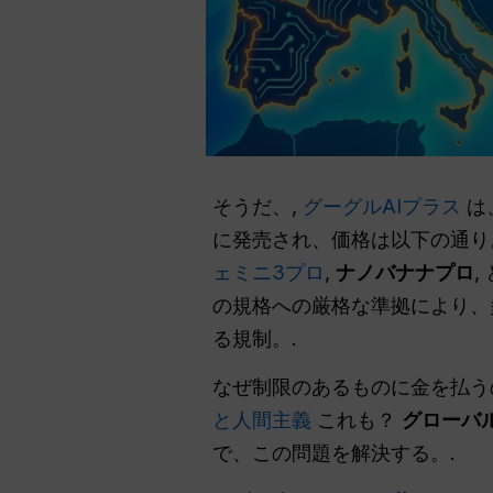
そうだ、,
グーグルAIプラス
は
に発売され、価格は以下の通り
ェミニ3プロ
,
ナノバナナプロ
,
の規格への厳格な準拠により、
る規制。.
なぜ制限のあるものに金を払う
と人間主義
これも？
グローバル
で、この問題を解決する。.