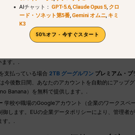
ーに同時に展開される。.
AIチャット：
GPT-5.6
,
Claude Opus 5
,
クロ
ード・ソネット第5番
,
Gemini オムニ
,
キミ
プランは、Google Oneのウェブサイト、またはiOSとAn
K3
」タブにアクセスすることで、今すぐ確認することができ
50%オフ - 今すぐスタート
スできますか？
Gmailアカウントを持つユーザーであれば、誰でもす
います。.
を支払っている場合
2TB グーグルワン
プレミアム・プ
leは今後数日間、あなたのアカウントを自動的にアップグレー
 Nano Banana）を無料で提供します。.
ー
学校や職場のGoogleアカウント（企業のワークス
制御します。EUの企業データポリシーにより、管理者
す。.