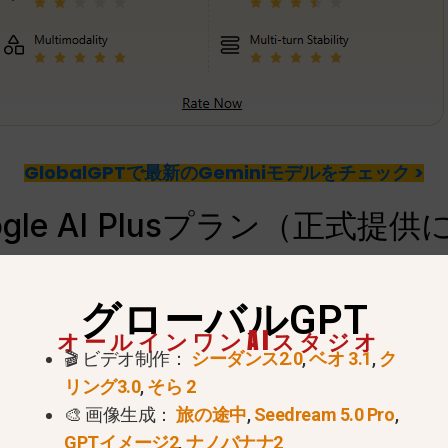
GlobalGPTで最新のGeminiモデルをチェック >
le AI Plusプラン（正式提
ス・プランを正式に開始した。欧州のユーザーは、「AI
グローバルGPT
。
EUのAI法
, これにより、パリからベルリンまでの家庭
オールインワンAIスタジオ
AIツールにアクセスできるようになる。.
🎬 ビデオ制作：
シーダンス2.0
,
ベオ 3.1
,
ク
リング3.0
,
そら 2
ロッパでリリースされたのはいつですか？
🎨 画像生成：
旅の途中
,
Seedream 5.0 Pro
,
開始は
2026年1月下旬
, EU加盟27カ国（フランス、
GPTイメージ2
,
ナノバナナ2