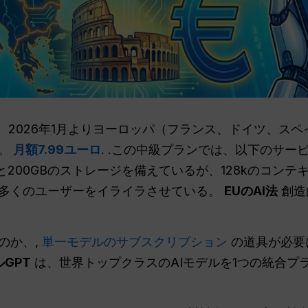
、2026年1月よりヨーロッパ（フランス、ドイツ、ス
。
月額7.99ユーロ
. .この中級プランでは、以下のサ
 と200GBのストレージを備えているが、128kのコン
多くのユーザーをイライラさせている。
EUのAI法
創造
のか、,
単一モデルのサブスクリプション
の道具が必要
GPT
は、世界トップクラスのAIモデルを1つの統合プ