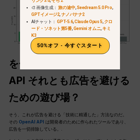
リング3.0
,
そら 2
🎨 画像生成：
旅の途中
,
Seedream 5.0 Pro
,
GPTイメージ2
,
ナノバナナ2
AIチャット：
GPT-5.6
,
Claude Opus 5
,
クロ
ード・ソネット第5番
,
Gemini オムニ
,
キミ
K3
50%オフ - 今すぐスタート
を使うか？
オープンAI
API
それとも広告を避ける
ための遊び場？
そう、これが広告を避ける「技術に精通した」方法なのだ。
その
OpenAI API
は開発者のために作られたツールであり、
広告を一切排除している。.