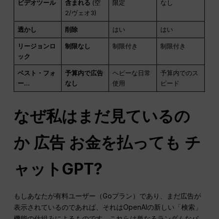
ビデオツール
含まれる
(空
限定
なし
2/ヴェオ3)
透かし
削除
はい
はい
リージョンロ
制限なし
制限付き
制限付き
ック
ベスト・フォ
予算内で広告
ヘビーな日常
予算内でのス
ー...
なし
使用
ピード
なぜ私はまだ見ているの
か
広告
お金を払っても
チ
ャットGPT
?
もしあなたが有料ユーザー（Goプラン）であり、まだ広告が
表示されているのであれば、それはOpenAIの新しい「検索」
機能の仕組みによるものです。これらは単なるランダムなバ