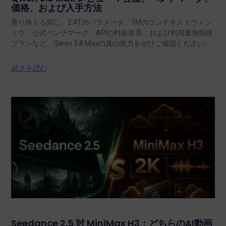
価格、および入手方法
乗り換える前に、2.4Tのパラメータ、1Mのコンテキストウィン
ドウ、公式ベンチマーク、APIの料金体系、および利用量無制限
プランなど、Qwen 3.8 Maxの真の実力をぜひご確認ください。.
続きを読む
Seedance 2.5 対 MiniMax H3：どちらのAI動画