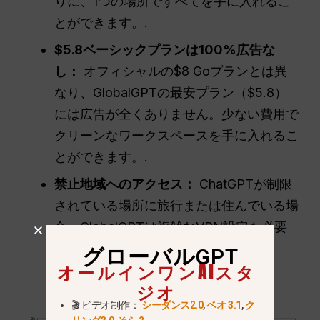
りに、1つの場所ですべてを手に入れるこ
とができます。.
$5.8ベーシックプランは100%広告な
し：
オフィシャルの$8 Goプランとは異
なり、GlobalGPTの最安プラン（$5.8）
には広告が全くありません。少ない費用で
クリーンなワークスペースを手に入れるこ
とができます。.
禁止地域へのアクセス：
ChatGPTが制限
されている場所に旅行または住んでいる場
合、GlobalGPTは複雑なVPN設定を必要
とせずに動作します。.
グローバルGPT
オールインワンAIスタ
ジオ
🎬 ビデオ制作：
シーダンス2.0
,
ベオ 3.1
,
ク