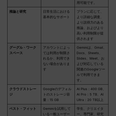
用可能です。
推論と研究
日常生活における
プランに応じて、
基本的なサポート
より詳細な調査、
より説得力のある
推論、およびより
高い利用制限が提
供されます
グーグル・ワーク
アカウントによっ
Geminiは、Gmail、
スペース
ては利用が制限さ
Docs、Sheets、
れるか、利用でき
Slides、Meet、お
ない場合がありま
よび対応している
す
関連のGoogleツー
ルで利用できま
す。
クラウドストレー
Googleのデフォル
AI Plus：400 GB、
ジ
トのストレージ容
AI Pro：5 TB、AI
量：15 GB
Ultra：20 TB以上
ベスト・フィット
Geminiを試用して
学生、クリエイタ
いる一般ユーザー
ー、専門家、研究