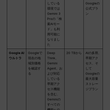
している
Googleの
環境では
公式プラ
Gemini 3
ン
Proの「検
索AIモー
ド」も利
用可能に
なりまし
た
Google AI
Googleで
Deep
20 TBから
AIの多用、
ウルトラ
現在の地
Think、
早期アク
域別価格
Gemini
セス、そ
を確認す
Agent、お
して
る
よび対応
Googleの
している
最大容量
早期アク
ストレー
セス機能
ジプラン
を含む、
Geminiの
すべての
機能への