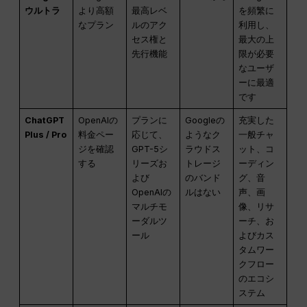
ウルトラ
より高額
最高レベ
を頻繁に
なプラン
ルのアク
利用し、
セス権と
最大の上
先行機能
限が必要
なユーザ
ーに最適
です
ChatGPT
OpenAIの
プランに
Googleの
充実した
Plus / Pro
料金ペー
応じて、
ようなク
一般チャ
ジを確認
GPT-5シ
ラウドス
ット、コ
する
リーズお
トレージ
ーディン
よび
のバンド
グ、音
OpenAIの
ルはない
声、画
マルチモ
像、リサ
ーダルツ
ーチ、お
ール
よびカス
タムワー
クフロー
のエコシ
ステム