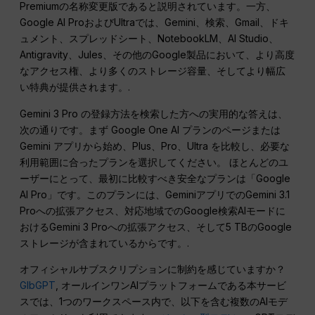
Premiumの名称変更版であると説明されています。一方、
Google AI ProおよびUltraでは、Gemini、検索、Gmail、ドキ
ュメント、スプレッドシート、NotebookLM、AI Studio、
Antigravity、Jules、その他のGoogle製品において、より高度
なアクセス権、より多くのストレージ容量、そしてより幅広
い特典が提供されます。.
Gemini 3 Pro の登録方法を検索した方への実用的な答えは、
次の通りです。まず Google One AI プランのページまたは
Gemini アプリから始め、Plus、Pro、Ultra を比較し、必要な
利用範囲に合ったプランを選択してください。 ほとんどのユ
ーザーにとって、最初に比較すべき安全なプランは「Google
AI Pro」です。このプランには、GeminiアプリでのGemini 3.1
Proへの拡張アクセス、対応地域でのGoogle検索AIモードに
おけるGemini 3 Proへの拡張アクセス、そして5 TBのGoogle
ストレージが含まれているからです。.
オフィシャルサブスクリプションに制約を感じていますか？
GlbGPT
, オールインワンAIプラットフォームである本サービ
スでは、1つのワークスペース内で、以下を含む複数のAIモデ