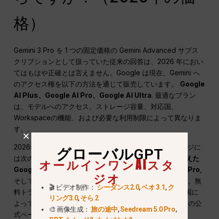
格）
Gemini 3 Pro を 1 つの固定価格の Gemini Advanced サブス
クリプションとして扱っていた従来の回答は、2026 年におい
てはもはや正確とは言えません。Google は現在、Gemini へ
のアクセス権を以下の方法を通じて販売しています。
Google
AI Plus、Google AI Pro、Google AI Ultra
. 最適なプラン
は、モデルへのアクセス、ストレージ容量、対応国、
Workspaceの機能、および必要な利用制限によって異なりま
す。.
2026年7月13日現在、GoogleのAI計画に関する公式ページに
グローバルGPT
は次のように記載されている
400 GBのストレージを備えた
オールインワンAIスタ
Google AI Plus
,
5 TBのストレージを備えたGoogle AI Pro
,
ジオ
そして
Google AI Ultra：20 TBのストレージから
. 価格、無
🎬 ビデオ制作：
シーダンス2.0
,
ベオ 3.1
,
ク
料トライアル、セットプラン、および機能の利用可否は国に
リング3.0
,
そら 2
よって異なる場合がありますので、登録する前にGoogleの公
🎨 画像生成：
旅の途中
,
Seedream 5.0 Pro
,
式ページをご確認ください。.