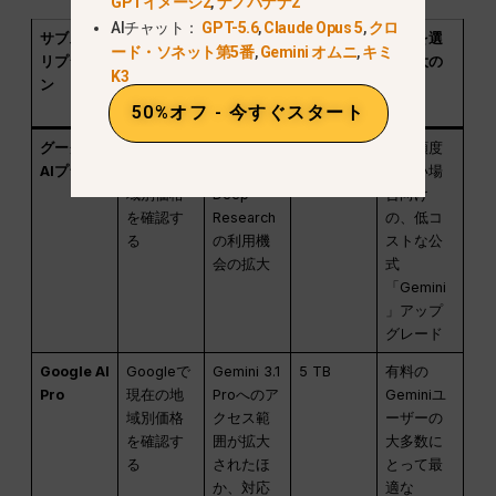
GPTイメージ2
,
ナノバナナ2
AIチャット：
GPT-5.6
,
Claude Opus 5
,
クロ
サブスク
価格に関
メイン・
付属スト
これを選
ード・ソネット第5番
,
Gemini オムニ
,
キミ
リプショ
する注意
ジェミ
レージ
ぶ最大の
K3
ン
事項
ニ・アク
理由
セス
50%オフ - 今すぐスタート
グーグル
Googleで
Gemini 3.1
400 GB
使用頻度
AIプラス
現在の地
Pro および
が低い場
域別価格
Deep
合向け
を確認す
Research
の、低コ
る
の利用機
ストな公
会の拡大
式
「Gemini
」アップ
グレード
Google AI
Googleで
Gemini 3.1
5 TB
有料の
Pro
現在の地
Proへのア
Geminiユ
域別価格
クセス範
ーザーの
を確認す
囲が拡大
大多数に
る
されたほ
とって最
か、対応
適な