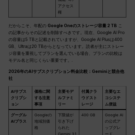
アクセス
権
だからこそ、年配の
Google Oneのストレージ容量 2 TB
こ
の記事からその記述を削除すべきです。現在、Google AI Pro
の容量は5 TBと記載されていますが、Google AI Plusは400
GB、Ultraは20 TBからとなっています。読者が主にストレー
ジ容量を重視してプランを選んでいる場合、プランの比較は
モデル名と同じくらい重要です。.
2026年のAIサブスクリプション料金比較：Geminiと競合他
社
AIサブス
価格に関
主要モデ
付属クラ
主要なエ
クリプシ
する注意
ルファミ
ウドスト
コシステ
ョン
事項
リー
レージ
ム便益
グーグル
Googleの
下限値が
400 GB
Google AI
AIプラス
地域別価
引き下げ
の公式ア
格
られた
ップグレ
Gemini 3.1
ード。