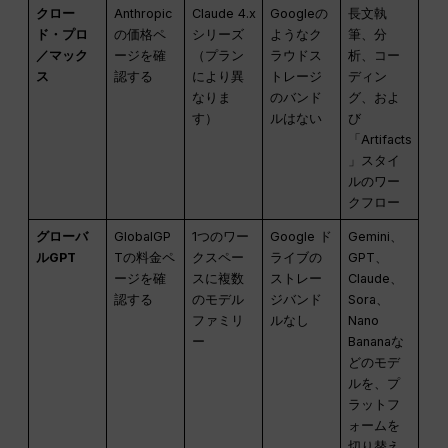
クロー
Anthropic
Claude 4.x
Googleの
長文執
ド・プロ
の価格ペ
シリーズ
ようなク
筆、分
／マック
ージを確
（プラン
ラウドス
析、コー
ス
認する
により異
トレージ
ディン
なりま
のバンド
グ、およ
す）
ルはない
び
「Artifacts
」スタイ
ルのワー
クフロー
グローバ
GlobalGP
1つのワー
Google ド
Gemini、
ルGPT
Tの料金ペ
クスペー
ライブの
GPT、
ージを確
スに複数
ストレー
Claude、
認する
のモデル
ジバンド
Sora、
ファミリ
ルなし
Nano
ー
Bananaな
どのモデ
ルを、プ
ラットフ
ォームを
切り替え