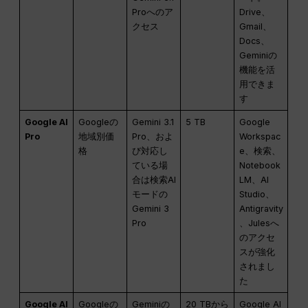
Proへのア
Drive、
クセス
Gmail、
Docs、
Geminiの
機能を活
用できま
す
Google AI
Googleの
Gemini 3.1
5 TB
Google
Pro
地域別価
Pro、およ
Workspac
格
び対応し
e、検索、
ている場
Notebook
合は検索AI
LM、AI
モードの
Studio、
Gemini 3
Antigravity
Pro
、Julesへ
のアクセ
スが強化
されまし
た
Google AI
Googleの
Geminiの
20 TBから
Google AI