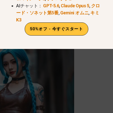
AIチャット：
GPT-5.6
,
Claude Opus 5
,
クロ
ているモデルです。.
ード・ソネット第5番
,
Gemini オムニ
,
キミ
K3
50%オフ - 今すぐスタート