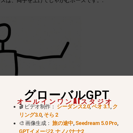
ーズは、両手を上げてしゃがむポーズです。.
グローバルGPT
オールインワンAIスタジオ
🎬 ビデオ制作：
シーダンス2.0
,
ベオ 3.1
,
ク
リング3.0
,
そら 2
🎨 画像生成：
旅の途中
,
Seedream 5.0 Pro
,
GPTイメージ2
,
ナノバナナ2