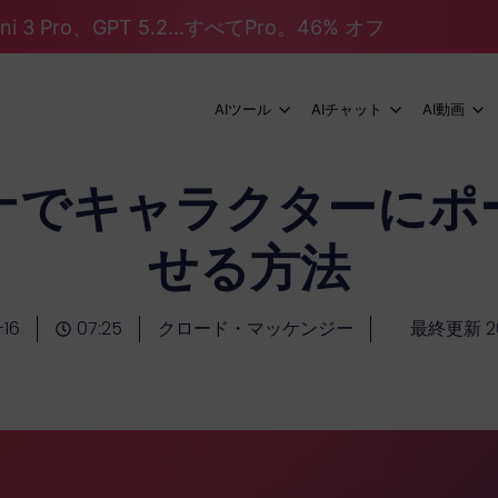
mini 3 Pro、GPT 5.2...すべてPro。46% オフ
AIツール
AIチャット
AI動画
ナでキャラクターにポ
せる方法
16
07:25
クロード・マッケンジー
最終更新 20