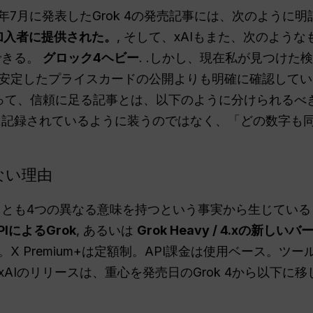
5年7月に発表したGrok 4の発売記事には、次のように
m+加入者に提供された。
, そして、xAIもまた、次のよう
できる。
グロック4ヘビー
. .しかし、現在私が見つけた
安定したプライスカードの公開よりも明確に確認して
従って、信頼に足る記事とは、以下のように分けられるべ
記録されているように装うのではなく、「どの数字も
ない理由
が少なくとも4つの異なる意味を持つという事実から生じてい
APIによるGrok
, あるいは
Grok Heavy / 4.xの新しい
 Premium+は定額制。API課金は使用ベース。ツー
AIのリリースは、重心を発売日のGrok 4から以下に