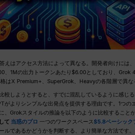
答えはアクセス方法によって異なる。開発者向けには、xAIは
1Mの出力トークンあたり$6.00としており、Grok 4.1 F
X Premium+、SuperGrok、Heavyの各階層で異な
比較しようとすると、すでに混乱しているように感じる
lGPTがよりシンプルな出発点を提供する理由です。1つ
に、Grokスタイルの推論を以下のように比較すること
して
当惑のプロ
一つのワークスペース
$5.8ベーシッ
ールであるかどうかを判断する、より簡単な方法です。