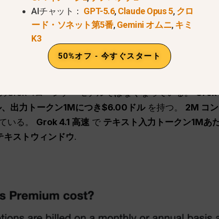
はいくらですか？
AIチャット：
GPT-5.6
,
Claude Opus 5
,
クロ
ード・ソネット第5番
,
Gemini オムニ
,
キミ
っての簡単な答え
K3
50%オフ - 今すぐスタート
：
2026年に「グロック4価格」は存在しない
. .Xを通し
395から。
, 現地価格と税金は市場によって異なる。も
Grok 4ローンチ・モデルではなくなっている。
Grok
ル、出力トークン1Mにつき$6.00ドル
を持つ。
2M コ
している。
Grok 4.1 高速
で
テキスト入力トークン1Mあた
ンテキストウィンドウ
.