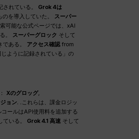
明記されている。
Grok 4は
なものを導入していた。
スーパー
検索可能な公式ページでは、xAI
いる。
スーパーグロック
そして
きである。
アクセス確認
from
同じように記録されている」の
る：
Xのグロッグ
,
バージョン
. .これらは、課金ロジッ
ルコールはAPI使用料を追加する
移している。
Grok 4.1 高速
そして