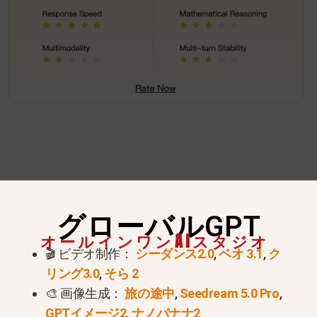
グローバルGPT
オールインワンAIスタジオ
🎬 ビデオ制作：
シーダンス2.0
,
ベオ 3.1
,
ク
リング3.0
,
そら 2
🎨 画像生成：
旅の途中
,
Seedream 5.0 Pro
,
GPTイメージ2
,
ナノバナナ2