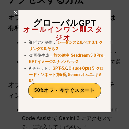
オプション1: Google AI Ultra または
グローバルGPT
オールインワンAIスタ
有料API
ジオ
Google AI Ultra に登録するか、Gemini
🎬 ビデオ制作：
シーダンス2.0
,
ベオ 3.1
,
ク
リング3.0
,
そら 2
API で課金機能を有効にしてください。.
🎨 画像生成：
旅の途中
,
Seedream 5.0 Pro
,
Gemini CLI または AI Studio を使用して選
GPTイメージ2
,
ナノバナナ2
AIチャット：
GPT-5.6
,
Claude Opus 5
,
クロ
択してください
ジェミニ3プロ
.
ード・ソネット第5番
,
Gemini オムニ
,
キミ
K3
オプション2: Gemini 3 CLI ウェイテ
50%オフ - 今すぐスタート
ィングリストに参加する
公式フォーム「Gemini CLI および Gemini
Code Assist で Gemini 3 にアクセスす
る」に記入してください。“