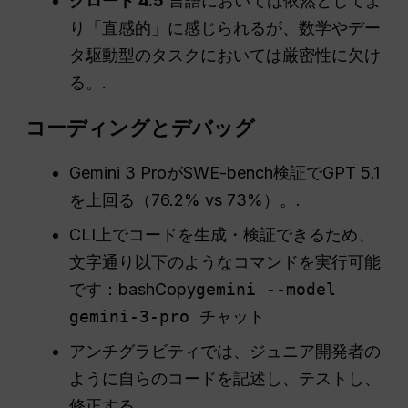
クロード 4.5
言語においては依然としてよ
り「直感的」に感じられるが、数学やデー
タ駆動型のタスクにおいては厳密性に欠け
る。.
コーディングとデバッグ
Gemini 3 ProがSWE-bench検証でGPT 5.1
を上回る（76.2% vs 73%）。.
CLI上でコードを生成・検証できるため、
文字通り以下のようなコマンドを実行可能
です：bashCopy
gemini --model
gemini-3-pro チャット
アンチグラビティでは、ジュニア開発者の
ように自らのコードを記述し、テストし、
修正する。.